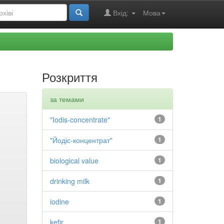
Вхід:
Мова
Розкриття
за темами
"Iodis-concentrate"
1
"Йодіс-концентрат"
1
biological value
1
drinking milk
1
iodine
1
kefir
1