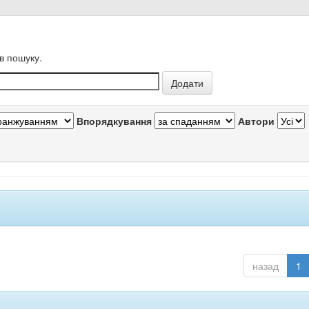
в пошуку.
Впорядкування
Автори
назад
1