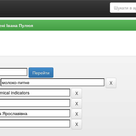
ені Івана Пулюя