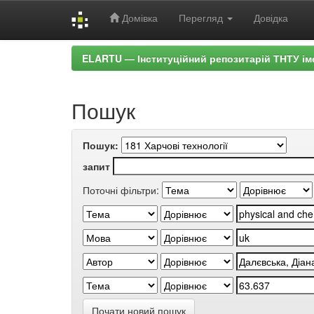
Домівка
Перегляд
Довідка
Skip
ELARTU — Інституційний репозитарій ТНТУ ім
navigation
Пошук
Пошук:
запит
Поточні фільтри:
Почати новий пошук