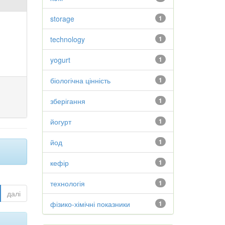
storage
1
technology
1
yogurt
1
біологічна цінність
1
зберігання
1
йогурт
1
йод
1
кефір
1
технологія
1
далі
фізико-хімічні показники
1