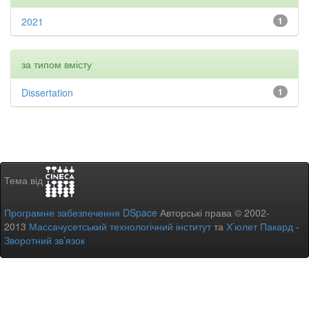
2021
1
за типом вмісту
Dissertation
1
Тема від
Програмне забезпечення DSpace
Авторські права © 2002-
2013
Массачусетський технологічний інститут
та
Х’юлет Пакард
-
Зворотний зв’язок