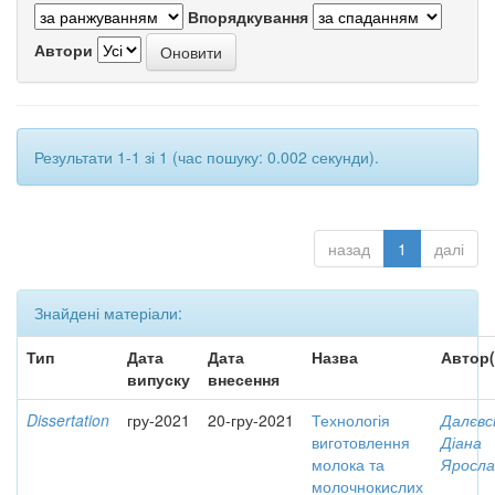
Впорядкування
Автори
Результати 1-1 зі 1 (час пошуку: 0.002 секунди).
назад
1
далі
Знайдені матеріали:
Тип
Дата
Дата
Назва
Автор(
випуску
внесення
Dissertation
гру-2021
20-гру-2021
Технологія
Далєвс
виготовлення
Діана
молока та
Яросла
молочнокислих