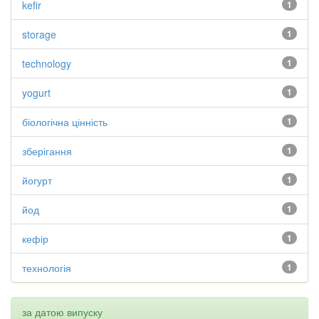
kefir
1
storage
1
technology
1
yogurt
1
біологічна цінність
1
зберігання
1
йогурт
1
йод
1
кефір
1
технологія
1
за датою випуску