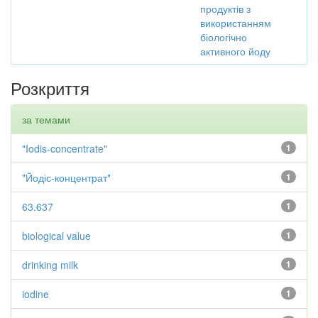
продуктів з
використанням
біологічно
активного йоду
Розкриття
за темами
"Iodis-concentrate"
1
"Йодіс-концентрат"
1
63.637
1
biological value
1
drinking milk
1
iodine
1