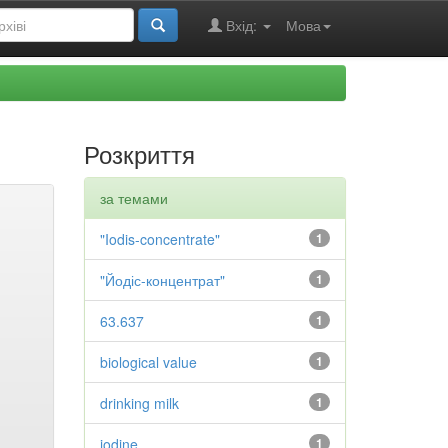
Вхід:
Мова
Розкриття
за темами
"Iodis-concentrate"
1
"Йодіс-концентрат"
1
63.637
1
biological value
1
drinking milk
1
iodine
1