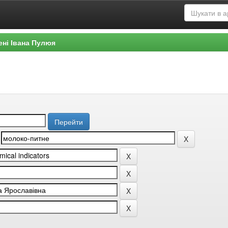
ені Івана Пулюя