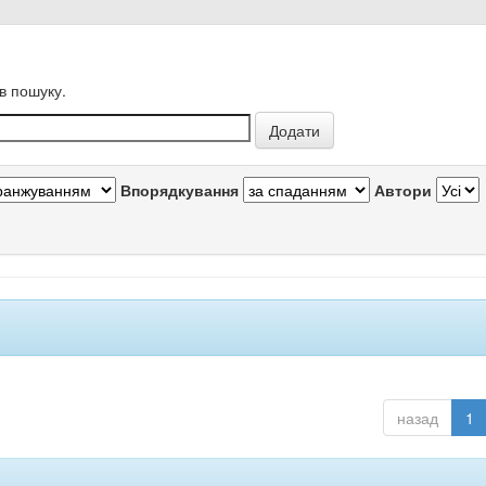
в пошуку.
Впорядкування
Автори
назад
1