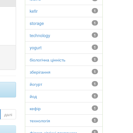
kefir
1
storage
1
technology
1
yogurt
1
біологічна цінність
1
зберігання
1
йогурт
1
йод
1
кефір
1
далі
технологія
1
фізико-хімічні показники
1