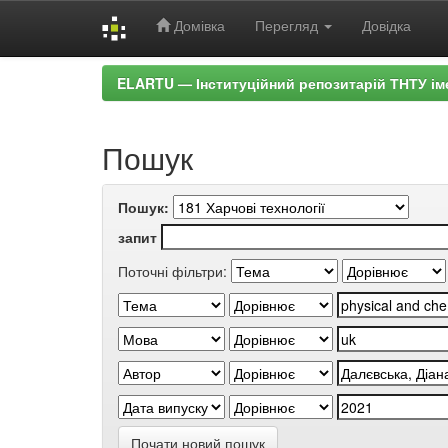
Домівка
Перегляд
Довідка
Skip
ELARTU — Інституційний репозитарій ТНТУ ім
navigation
Пошук
Пошук:
запит
Поточні фільтри:
Почати новий пошук