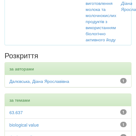
виготовлення
Діана
молока та
Яросла
молочнокислих
продуктів з
використанням
біологічно
активного йоду
Розкриття
за авторами
Далєвська, Діана Ярославівна
1
за темами
63.637
1
biological value
1