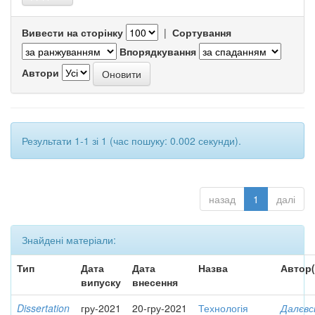
Вивести на сторінку
|
Сортування
Впорядкування
Автори
Результати 1-1 зі 1 (час пошуку: 0.002 секунди).
назад
1
далі
Знайдені матеріали:
Тип
Дата
Дата
Назва
Автор(
випуску
внесення
Dissertation
гру-2021
20-гру-2021
Технологія
Далєвс