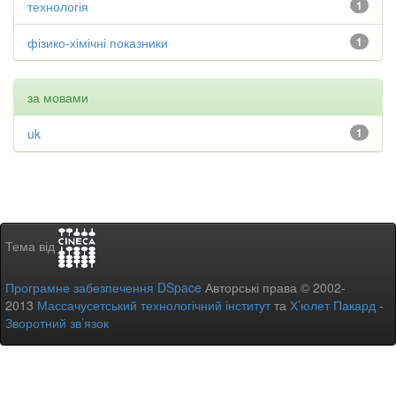
технологія
1
фізико-хімічні показники
1
за мовами
uk
1
Тема від
Програмне забезпечення DSpace
Авторські права © 2002-
2013
Массачусетський технологічний інститут
та
Х’юлет Пакард
-
Зворотний зв’язок