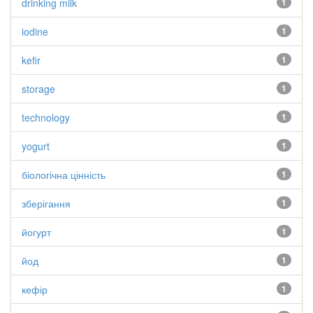
drinking milk
1
iodine
1
kefir
1
storage
1
technology
1
yogurt
1
біологічна цінність
1
зберігання
1
йогурт
1
йод
1
кефір
1