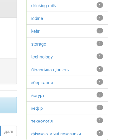
drinking milk
1
iodine
1
kefir
1
storage
1
technology
1
біологічна цінність
1
зберігання
1
йогурт
1
кефір
1
технологія
1
далі
фізико-хімічні показники
1