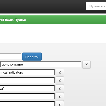
ені Івана Пулюя