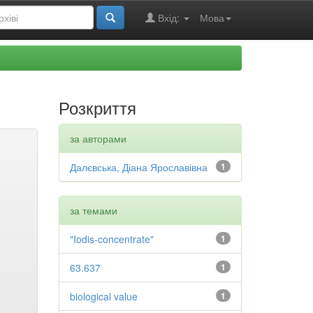
Вхід:
Мова
Розкриття
за авторами
Далєвська, Діана Ярославівна
1
за темами
"Iodis-concentrate"
1
63.637
1
biological value
1