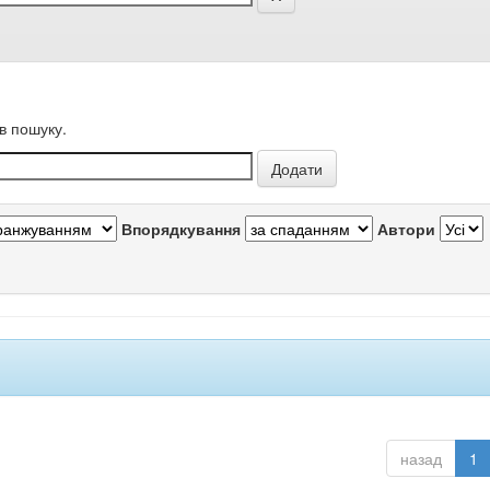
в пошуку.
Впорядкування
Автори
назад
1