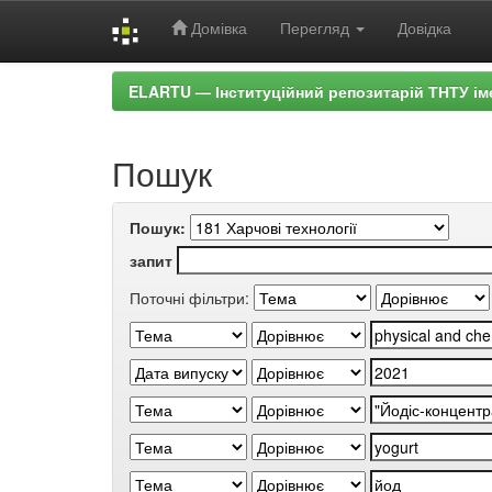
Домівка
Перегляд
Довідка
Skip
ELARTU — Інституційний репозитарій ТНТУ ім
navigation
Пошук
Пошук:
запит
Поточні фільтри: