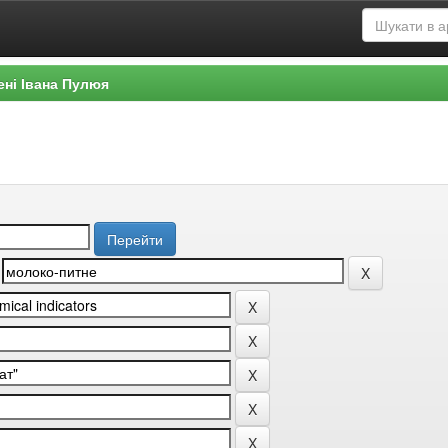
ені Івана Пулюя