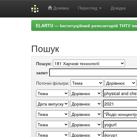
Домівка
Перегляд
Довідка
Skip
ELARTU — Інституційний репозитарій ТНТУ ім
navigation
Пошук
Пошук:
запит
Поточні фільтри: