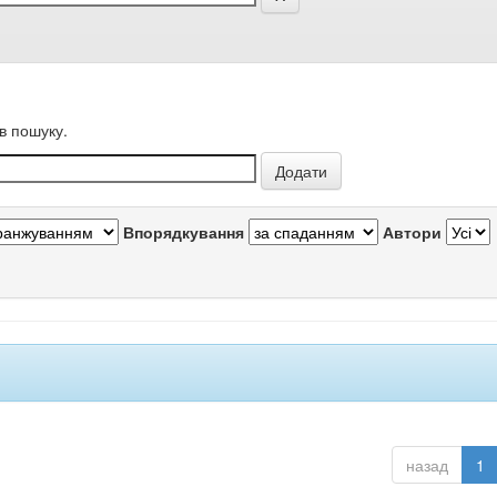
в пошуку.
Впорядкування
Автори
назад
1