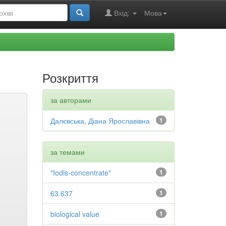
Вхід:
Мова
Розкриття
за авторами
Далєвська, Діана Ярославівна
1
за темами
"Iodis-concentrate"
1
63.637
1
biological value
1