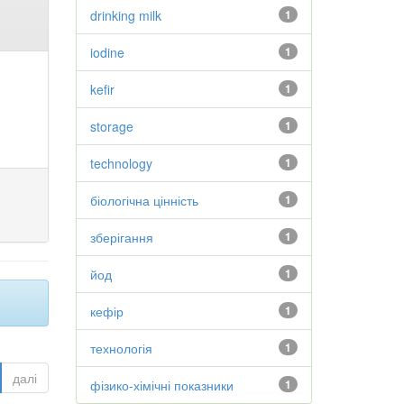
drinking milk
1
iodine
1
kefir
1
storage
1
technology
1
біологічна цінність
1
зберігання
1
йод
1
кефір
1
технологія
1
далі
фізико-хімічні показники
1