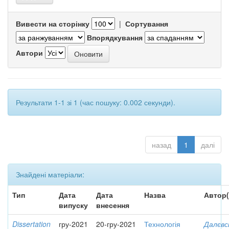
Вивести на сторінку
|
Сортування
Впорядкування
Автори
Результати 1-1 зі 1 (час пошуку: 0.002 секунди).
назад
1
далі
Знайдені матеріали:
Тип
Дата
Дата
Назва
Автор(
випуску
внесення
Dissertation
гру-2021
20-гру-2021
Технологія
Далєвс