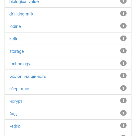
biological value
1
drinking milk
1
iodine
1
kefir
1
storage
1
technology
1
біологічна цінність
1
зберігання
1
йогурт
1
йод
1
кефір
1