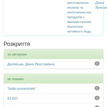
виготовлення
Діана
молока та
Яросла
молочнокислих
продуктів з
використанням
біологічно
активного йоду
Розкриття
за авторами
Далєвська, Діана Ярославівна
1
за темами
"Iodis-concentrate"
1
63.637
1