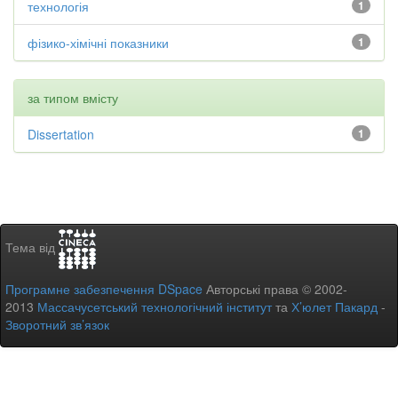
технологія
1
фізико-хімічні показники
1
за типом вмісту
Dissertation
1
Тема від
Програмне забезпечення DSpace
Авторські права © 2002-
2013
Массачусетський технологічний інститут
та
Х’юлет Пакард
-
Зворотний зв’язок