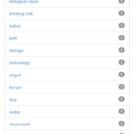
biological value
1
drinking milk
1
iodine
1
kefir
1
storage
1
technology
1
yogurt
1
йогурт
1
йод
1
кефір
1
технологія
1