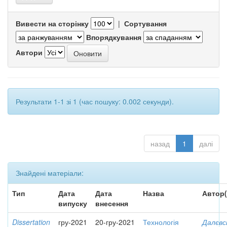
Вивести на сторінку
|
Сортування
Впорядкування
Автори
Результати 1-1 зі 1 (час пошуку: 0.002 секунди).
назад
1
далі
Знайдені матеріали:
Тип
Дата
Дата
Назва
Автор(
випуску
внесення
Dissertation
гру-2021
20-гру-2021
Технологія
Далєвс