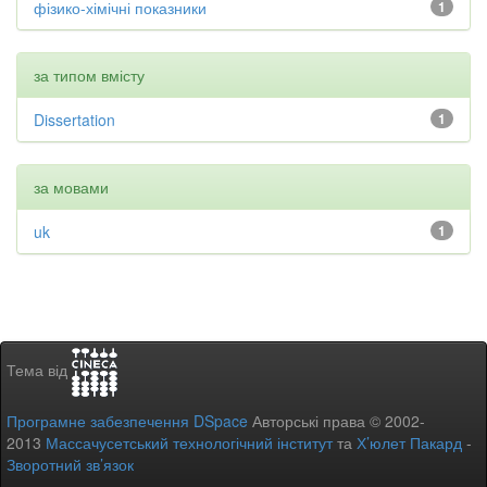
фізико-хімічні показники
1
за типом вмісту
Dissertation
1
за мовами
uk
1
Тема від
Програмне забезпечення DSpace
Авторські права © 2002-
2013
Массачусетський технологічний інститут
та
Х’юлет Пакард
-
Зворотний зв’язок