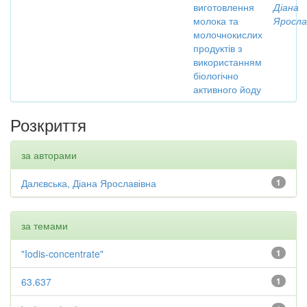
виготовлення
Діана
молока та
Яросла
молочнокислих
продуктів з
використанням
біологічно
активного йоду
Розкриття
за авторами
Далєвська, Діана Ярославівна
1
за темами
"Iodis-concentrate"
1
63.637
1