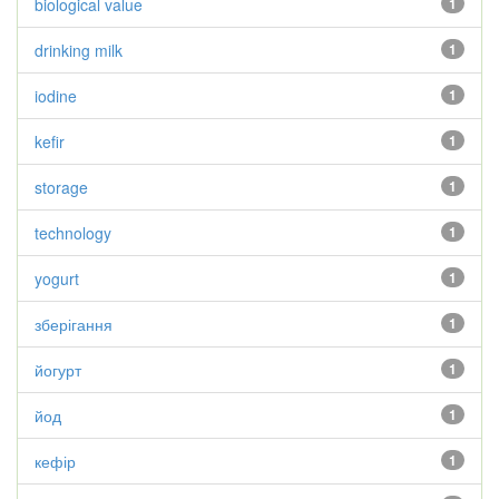
biological value
1
drinking milk
1
iodine
1
kefir
1
storage
1
technology
1
yogurt
1
зберігання
1
йогурт
1
йод
1
кефір
1