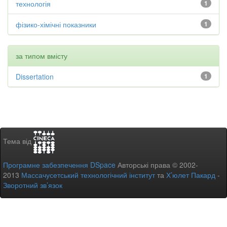
технологія
1
фізико-хімічні показники
1
за типом вмісту
Dissertation
1
Тема від
Програмне забезпечення DSpace
Авторські права © 2002-
2013
Массачусетський технологічний інститут
та
Х’юлет Пакард
-
Зворотний зв’язок