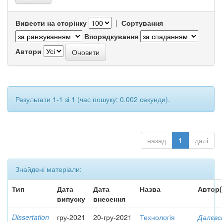
Вивести на сторінку
|
Сортування
Впорядкування
Автори
Результати 1-1 зі 1 (час пошуку: 0.002 секунди).
назад
1
далі
Знайдені матеріали:
Тип
Дата
Дата
Назва
Автор(
випуску
внесення
Dissertation
гру-2021
20-гру-2021
Технологія
Далєвс