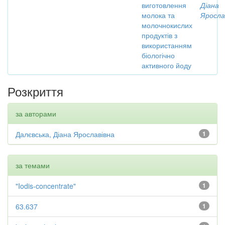
виготовлення
Діана
молока та
Яросла
молочнокислих
продуктів з
використанням
біологічно
активного йоду
Розкриття
за авторами
Далєвська, Діана Ярославівна
1
за темами
"Iodis-concentrate"
1
63.637
1