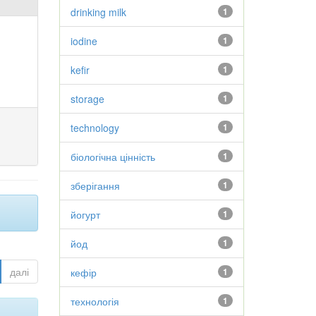
drinking milk
1
iodine
1
kefir
1
storage
1
technology
1
біологічна цінність
1
зберігання
1
йогурт
1
йод
1
далі
кефір
1
технологія
1