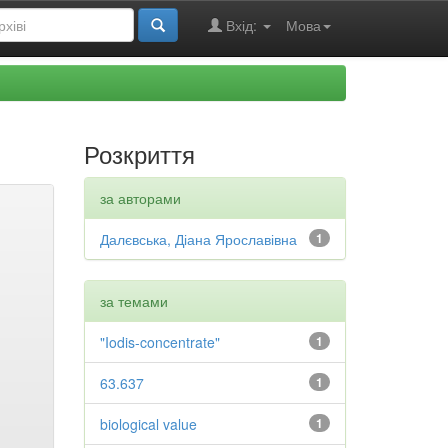
Вхід:
Мова
Розкриття
за авторами
Далєвська, Діана Ярославівна
1
за темами
"Iodis-concentrate"
1
63.637
1
biological value
1