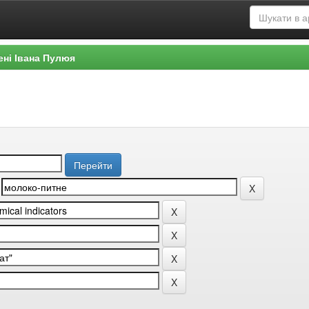
ені Івана Пулюя