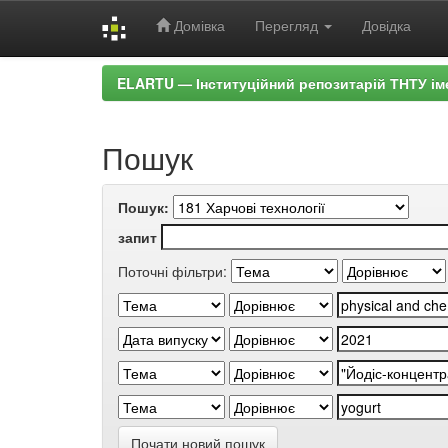
Домівка
Перегляд
Довідка
Skip
ELARTU — Інституційний репозитарій ТНТУ ім
navigation
Пошук
Пошук:
запит
Поточні фільтри:
Почати новий пошук