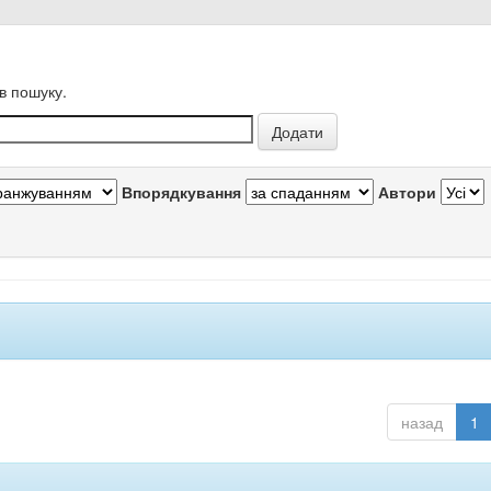
в пошуку.
Впорядкування
Автори
назад
1