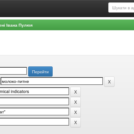
ені Івана Пулюя