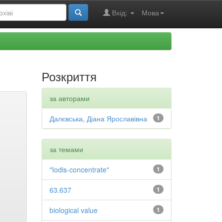
Вхід:
Мова
Розкриття
за авторами
Далєвська, Діана Ярославівна
1
за темами
"Iodis-concentrate"
1
63.637
1
biological value
1