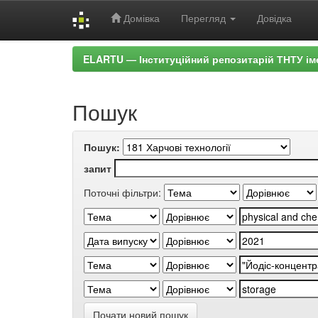
Домівка
Перегляд
Довідка
Skip
ELARTU — Інституційний репозитарій ТНТУ ім
navigation
Пошук
Пошук:
запит
Поточні фільтри:
Почати новий пошук