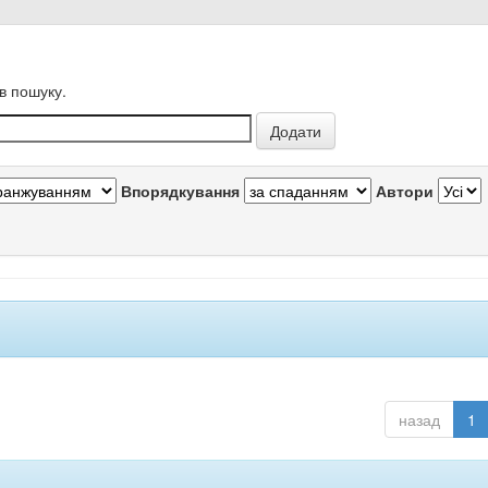
в пошуку.
Впорядкування
Автори
назад
1