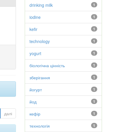
drinking milk
1
iodine
1
kefir
1
technology
1
yogurt
1
біологічна цінність
1
зберігання
1
йогурт
1
йод
1
далі
кефір
1
технологія
1