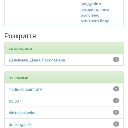
продуктів з
використанням
біологічно
активного йоду
Розкриття
за авторами
Далєвська, Діана Ярославівна
1
за темами
"Iodis-concentrate"
1
63.637
1
biological value
1
drinking milk
1