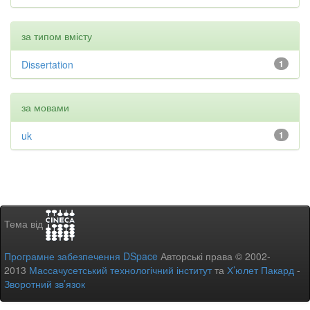
за типом вмісту
Dissertation
1
за мовами
uk
1
Тема від
Програмне забезпечення DSpace
Авторські права © 2002-
2013
Массачусетський технологічний інститут
та
Х’юлет Пакард
-
Зворотний зв’язок