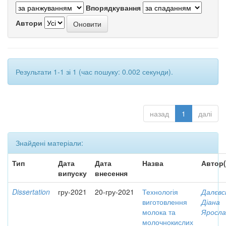
Впорядкування
Автори
Результати 1-1 зі 1 (час пошуку: 0.002 секунди).
назад
1
далі
Знайдені матеріали:
Тип
Дата
Дата
Назва
Автор(
випуску
внесення
Dissertation
гру-2021
20-гру-2021
Технологія
Далєвс
виготовлення
Діана
молока та
Яросла
молочнокислих