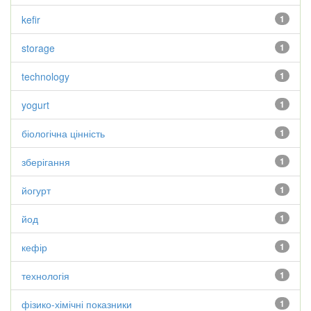
kefir
1
storage
1
technology
1
yogurt
1
біологічна цінність
1
зберігання
1
йогурт
1
йод
1
кефір
1
технологія
1
фізико-хімічні показники
1