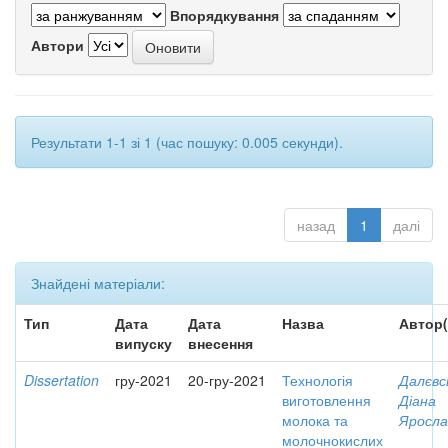
Впорядкування
Автори
Результати 1-1 зі 1 (час пошуку: 0.005 секунди).
назад
1
далі
Знайдені матеріали:
Тип
Дата
Дата
Назва
Автор(
випуску
внесення
Dissertation
гру-2021
20-гру-2021
Технологія
Далєвс
виготовлення
Діана
молока та
Яросла
молочнокислих