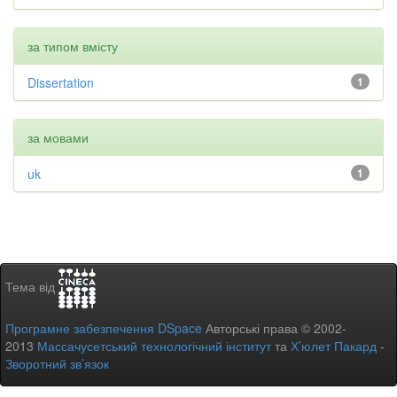
за типом вмісту
Dissertation
1
за мовами
uk
1
Тема від
Програмне забезпечення DSpace
Авторські права © 2002-
2013
Массачусетський технологічний інститут
та
Х’юлет Пакард
-
Зворотний зв’язок