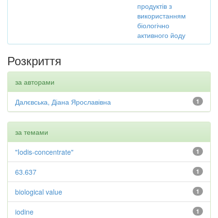
продуктів з
використанням
біологічно
активного йоду
Розкриття
за авторами
Далєвська, Діана Ярославівна
1
за темами
"Iodis-concentrate"
1
63.637
1
biological value
1
iodine
1