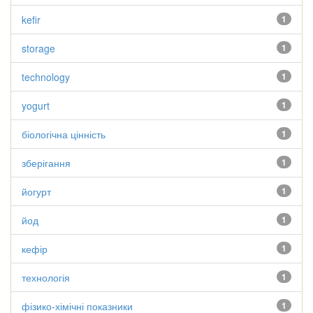
kefir
1
storage
1
technology
1
yogurt
1
біологічна цінність
1
зберігання
1
йогурт
1
йод
1
кефір
1
технологія
1
фізико-хімічні показники
1