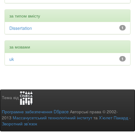
за типом вмісту
Dissertation
1
за мовами
uk
1
Тема від
Програмне забезпечення DSpace
Авторські права © 2002-
2013
Массачусетський технологічний інститут
та
Х’юлет Пакард
-
Зворотний зв’язок