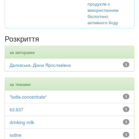
продуктів з
використанням
біологічно
активного йоду
Розкриття
за авторами
Далєвська, Діана Ярославівна
1
за темами
"Iodis-concentrate"
1
63.637
1
drinking milk
1
iodine
1