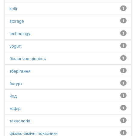
kefir
1
storage
1
technology
1
yogurt
1
біологічна цінність
1
зберігання
1
йогурт
1
йод
1
кефір
1
технологія
1
фізико-хімічні показники
1