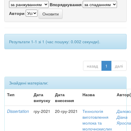
Впорядкування
Автори
Результати 1-1 зі 1 (час пошуку: 0.002 секунди).
назад
1
далі
Знайдені матеріали:
Тип
Дата
Дата
Назва
Автор(
випуску
внесення
Dissertation
гру-2021
20-гру-2021
Технологія
Далєвс
виготовлення
Діана
молока та
Яросла
молочнокислих