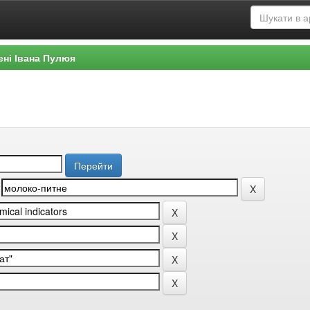
ені Івана Пулюя