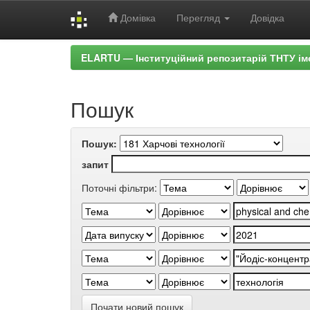
Домівка
Перегляд
Довідка
Skip
ELARTU — Інституційний репозитарій ТНТУ ім
navigation
Пошук
Пошук:
запит
Поточні фільтри:
Почати новий пошук