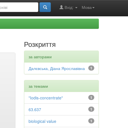
Вхід:
Мова
Розкриття
за авторами
Далєвська, Діана Ярославівна
1
за темами
"Iodis-concentrate"
1
63.637
1
biological value
1