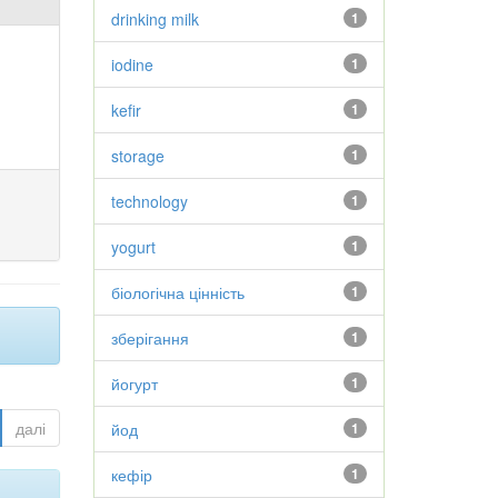
drinking milk
1
iodine
1
kefir
1
storage
1
technology
1
yogurt
1
біологічна цінність
1
зберігання
1
йогурт
1
далі
йод
1
кефір
1