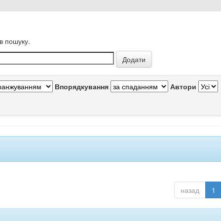
в пошуку.
Впорядкування
Автори
назад
1