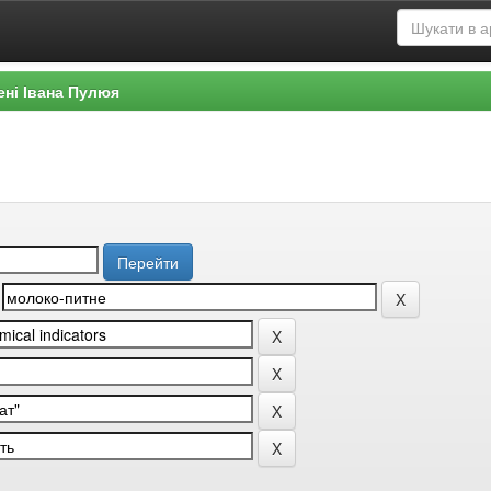
ені Івана Пулюя