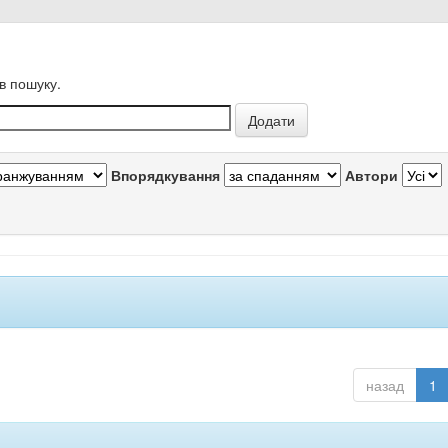
в пошуку.
Впорядкування
Автори
назад
1