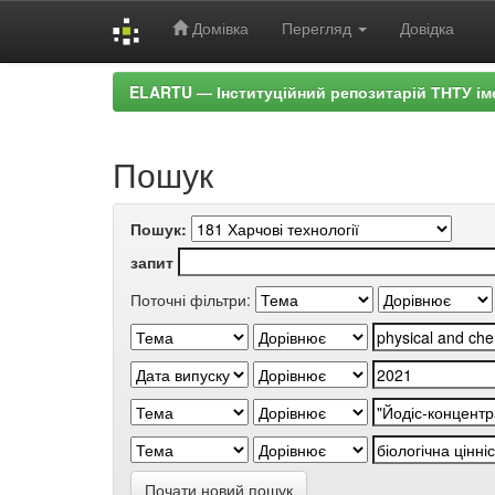
Домівка
Перегляд
Довідка
Skip
ELARTU — Інституційний репозитарій ТНТУ ім
navigation
Пошук
Пошук:
запит
Поточні фільтри:
Почати новий пошук