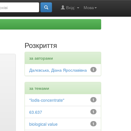
Вхід:
Мова
Розкриття
за авторами
Далєвська, Діана Ярославівна
1
за темами
"Iodis-concentrate"
1
63.637
1
biological value
1