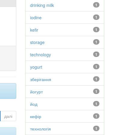
drinking milk
1
iodine
1
kefir
1
storage
1
technology
1
yogurt
1
зберігання
1
йогурт
1
йод
1
далі
кефір
1
технологія
1