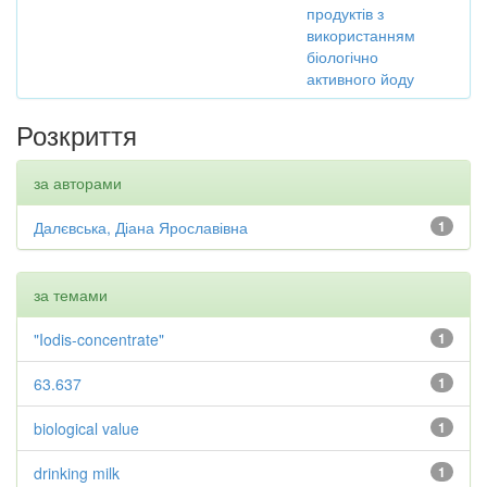
продуктів з
використанням
біологічно
активного йоду
Розкриття
за авторами
Далєвська, Діана Ярославівна
1
за темами
"Iodis-concentrate"
1
63.637
1
biological value
1
drinking milk
1