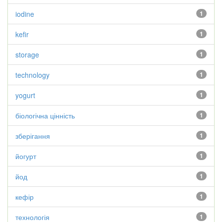
iodine
1
kefir
1
storage
1
technology
1
yogurt
1
біологічна цінність
1
зберігання
1
йогурт
1
йод
1
кефір
1
технологія
1