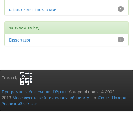
фізико-хімічні показники
1
за типом вмісту
Dissertation
1
Тема від
Програмне забезпечення DSpace
Авторські права © 2002-
2013
Массачусетський технологічний інститут
та
Х’юлет Пакард
-
Зворотний зв’язок