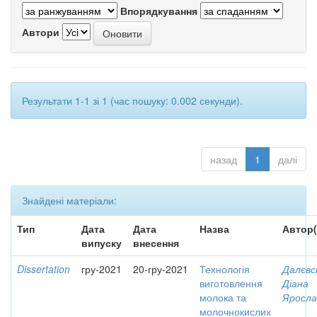
Впорядкування
Автори
Результати 1-1 зі 1 (час пошуку: 0.002 секунди).
назад
1
далі
Знайдені матеріали:
Тип
Дата
Дата
Назва
Автор(
випуску
внесення
Dissertation
гру-2021
20-гру-2021
Технологія
Далєвс
виготовлення
Діана
молока та
Яросла
молочнокислих