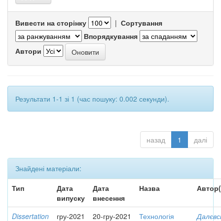
Вивести на сторінку
|
Сортування
Впорядкування
Автори
Результати 1-1 зі 1 (час пошуку: 0.002 секунди).
назад
1
далі
Знайдені матеріали:
Тип
Дата
Дата
Назва
Автор(
випуску
внесення
Dissertation
гру-2021
20-гру-2021
Технологія
Далєвс