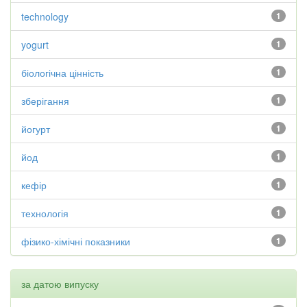
technology
1
yogurt
1
біологічна цінність
1
зберігання
1
йогурт
1
йод
1
кефір
1
технологія
1
фізико-хімічні показники
1
за датою випуску