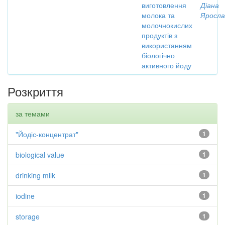
виготовлення
Діана
молока та
Яросла
молочнокислих
продуктів з
використанням
біологічно
активного йоду
Розкриття
за темами
"Йодіс-концентрат"
1
biological value
1
drinking milk
1
iodine
1
storage
1