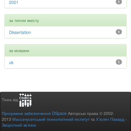
2021
1
за типом вмісту
Dissertation
1
за мовами
uk
1
Тема від
Програмне забезпечення DSpace
Авторські права © 2002-
2013
Массачусетський технологічний інститут
та
Х’юлет Пакард
-
Зворотний зв’язок