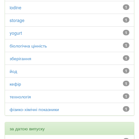
iodine
1
storage
1
yogurt
1
біологічна цінність
1
зберігання
1
йод
1
кефір
1
технологія
1
фізико-хімічні показники
1
за датою випуску