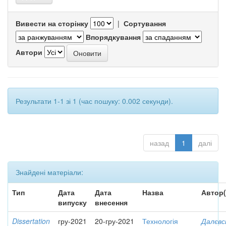
Вивести на сторінку
|
Сортування
Впорядкування
Автори
Результати 1-1 зі 1 (час пошуку: 0.002 секунди).
назад
1
далі
Знайдені матеріали:
Тип
Дата
Дата
Назва
Автор(
випуску
внесення
Dissertation
гру-2021
20-гру-2021
Технологія
Далєвс