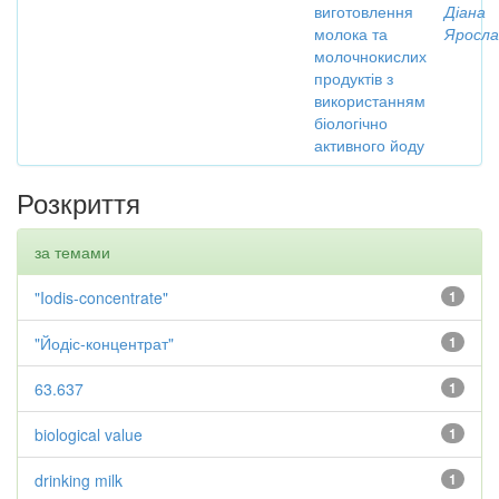
виготовлення
Діана
молока та
Яросла
молочнокислих
продуктів з
використанням
біологічно
активного йоду
Розкриття
за темами
"Iodis-concentrate"
1
"Йодіс-концентрат"
1
63.637
1
biological value
1
drinking milk
1