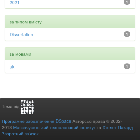
2021
1
за типом вмісту
Dissertation
1
за мовами
uk
1
Тема від
Програмне забезпечення DSpace
Авторські права © 2002-
2013
Массачусетський технологічний інститут
та
Х’юлет Пакард
-
Зворотний зв’язок