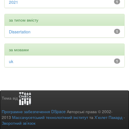
2021
1
за типом вмісту
Dissertation
1
за мовами
uk
1
Тема від
Програмне забезпечення DSpace
Авторські права © 2002-
2013
Массачусетський технологічний інститут
та
Х’юлет Пакард
-
Зворотний зв’язок