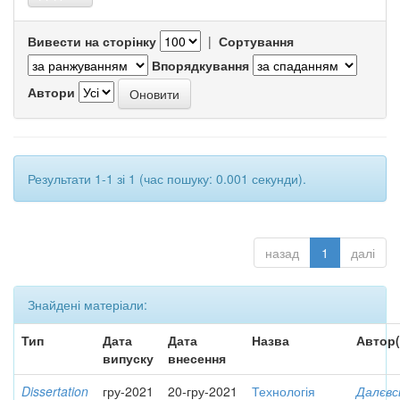
Вивести на сторінку
|
Сортування
Впорядкування
Автори
Результати 1-1 зі 1 (час пошуку: 0.001 секунди).
назад
1
далі
Знайдені матеріали:
Тип
Дата
Дата
Назва
Автор(
випуску
внесення
Dissertation
гру-2021
20-гру-2021
Технологія
Далєвс