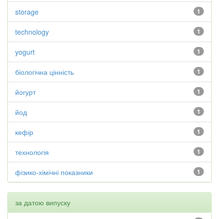
storage
1
technology
1
yogurt
1
біологічна цінність
1
йогурт
1
йод
1
кефір
1
технологія
1
фізико-хімічні показники
1
за датою випуску