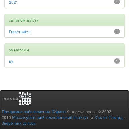
2021
1
за типом вмісту
Dissertation
1
за мовами
uk
1
Тема від
Програмне забезпечення DSpace
Авторські права © 2002-
2013
Массачусетський технологічний інститут
та
Х’юлет Пакард
-
Зворотний зв’язок