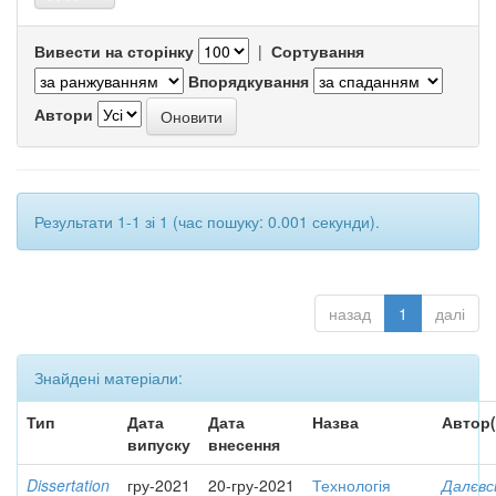
Вивести на сторінку
|
Сортування
Впорядкування
Автори
Результати 1-1 зі 1 (час пошуку: 0.001 секунди).
назад
1
далі
Знайдені матеріали:
Тип
Дата
Дата
Назва
Автор(
випуску
внесення
Dissertation
гру-2021
20-гру-2021
Технологія
Далєвс