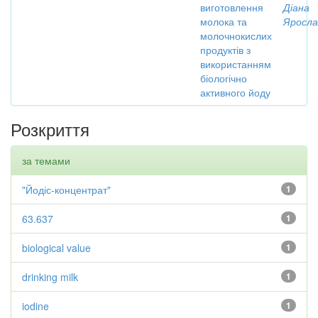
виготовлення
Діана
молока та
Яросла
молочнокислих
продуктів з
використанням
біологічно
активного йоду
Розкриття
за темами
"Йодіс-концентрат"
1
63.637
1
biological value
1
drinking milk
1
iodine
1