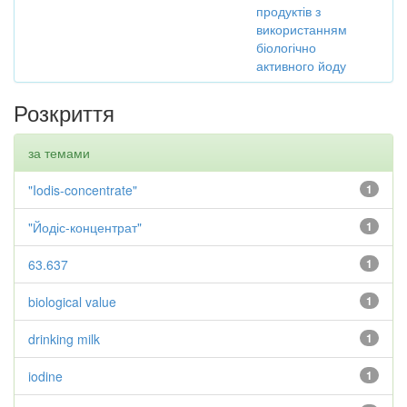
продуктів з
використанням
біологічно
активного йоду
Розкриття
за темами
"Iodis-concentrate"
1
"Йодіс-концентрат"
1
63.637
1
biological value
1
drinking milk
1
iodine
1