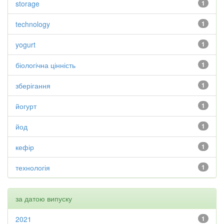
storage
1
technology
1
yogurt
1
біологічна цінність
1
зберігання
1
йогурт
1
йод
1
кефір
1
технологія
1
за датою випуску
2021
1