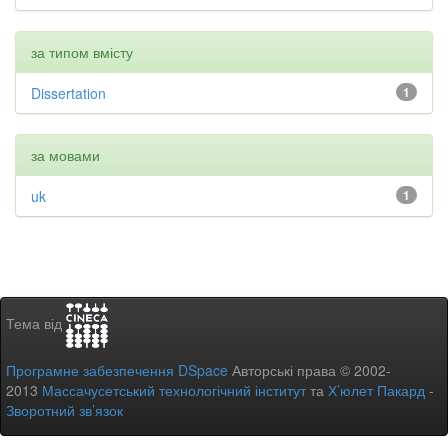
за типом вмісту
Dissertation
1
за мовами
uk
1
Тема від
Програмне забезпечення DSpace
Авторські права © 2002-
2013
Массачусетський технологічний інститут
та
Х’юлет Пакард
-
Зворотний зв’язок