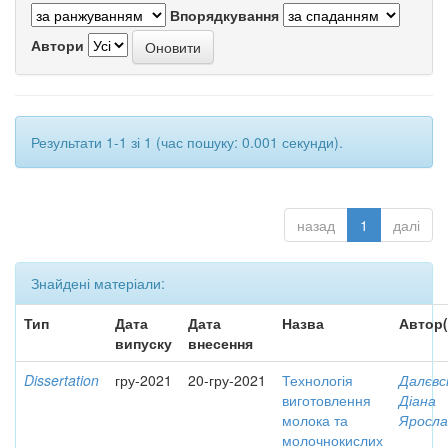
Впорядкування
Автори
Результати 1-1 зі 1 (час пошуку: 0.001 секунди).
назад
1
далі
Знайдені матеріали:
Тип
Дата
Дата
Назва
Автор(
випуску
внесення
Dissertation
гру-2021
20-гру-2021
Технологія
Далєвс
виготовлення
Діана
молока та
Яросла
молочнокислих