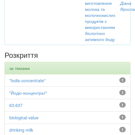
виготовлення
Діана
молока та
Яросла
молочнокислих
продуктів з
використанням
біологічно
активного йоду
Розкриття
за темами
"Iodis-concentrate"
1
"Йодіс-концентрат"
1
63.637
1
biological value
1
drinking milk
1