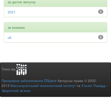
за датою випуску
2021
1
за мовами
uk
1
Тема від
Програмне забезпечення DSpace
Авторські права © 2002-
2013
Массачусетський технологічний інститут
та
Х’юлет Пакард
-
Зворотний зв’язок