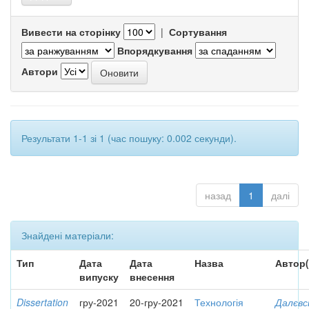
Вивести на сторінку
|
Сортування
Впорядкування
Автори
Результати 1-1 зі 1 (час пошуку: 0.002 секунди).
назад
1
далі
Знайдені матеріали:
Тип
Дата
Дата
Назва
Автор(
випуску
внесення
Dissertation
гру-2021
20-гру-2021
Технологія
Далєвс