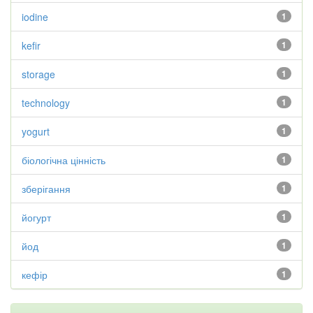
iodine
1
kefir
1
storage
1
technology
1
yogurt
1
біологічна цінність
1
зберігання
1
йогурт
1
йод
1
кефір
1