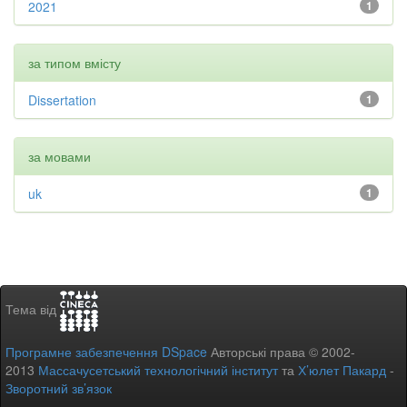
2021
1
за типом вмісту
Dissertation
1
за мовами
uk
1
Тема від
Програмне забезпечення DSpace
Авторські права © 2002-
2013
Массачусетський технологічний інститут
та
Х’юлет Пакард
-
Зворотний зв’язок