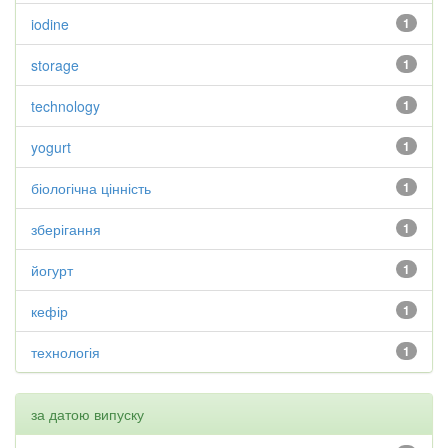
iodine
1
storage
1
technology
1
yogurt
1
біологічна цінність
1
зберігання
1
йогурт
1
кефір
1
технологія
1
за датою випуску