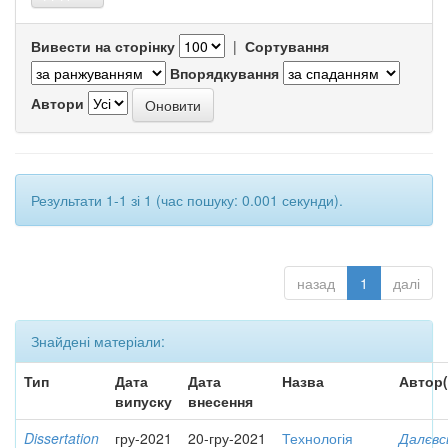
Вивести на сторінку
|
Сортування
Впорядкування
Автори
Результати 1-1 зі 1 (час пошуку: 0.001 секунди).
назад
1
далі
Знайдені матеріали:
Тип
Дата
Дата
Назва
Автор(
випуску
внесення
Dissertation
гру-2021
20-гру-2021
Технологія
Далєвс