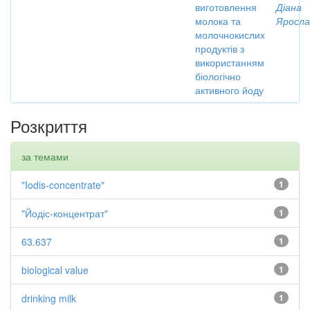
виготовлення
Діана
молока та
Яросла
молочнокислих
продуктів з
використанням
біологічно
активного йоду
Розкриття
за темами
"Iodis-concentrate"
1
"Йодіс-концентрат"
1
63.637
1
biological value
1
drinking milk
1