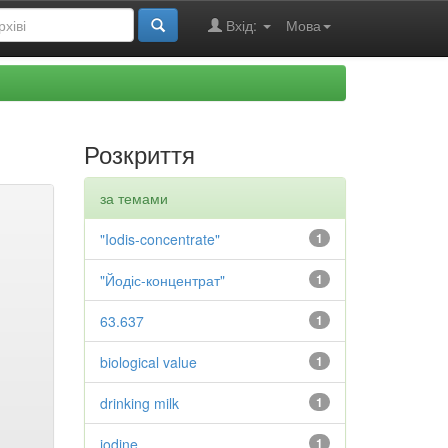
Вхід:
Мова
Розкриття
за темами
"Iodis-concentrate"
1
"Йодіс-концентрат"
1
63.637
1
biological value
1
drinking milk
1
iodine
1