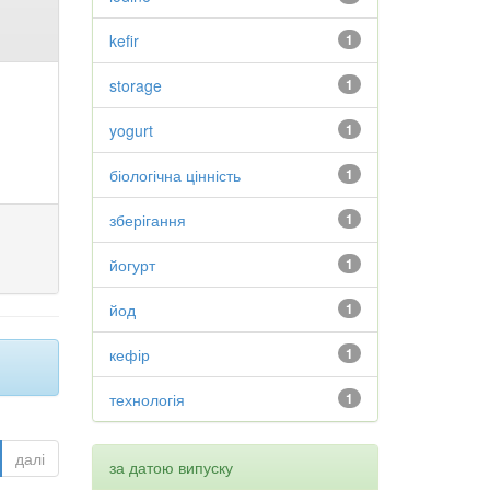
kefir
1
storage
1
yogurt
1
біологічна цінність
1
зберігання
1
йогурт
1
йод
1
кефір
1
технологія
1
далі
за датою випуску