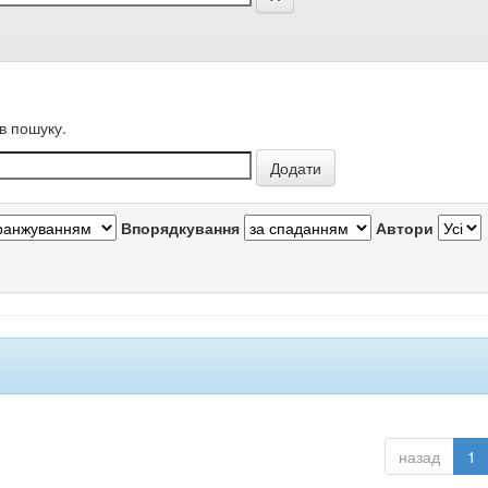
в пошуку.
Впорядкування
Автори
назад
1