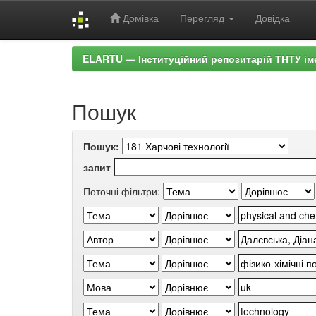
Домівка
Перегляд
Довідка
Skip
ELARTU — Інституційний репозитарій ТНТУ ім
navigation
Пошук
Пошук:
запит
Поточні фільтри: