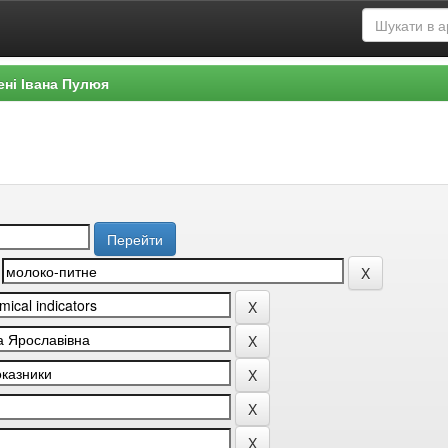
ені Івана Пулюя