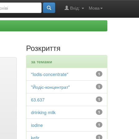
Вхід:
Мова
Розкриття
за темами
"Iodis-concentrate"
1
"Йодіс-концентрат"
1
63.637
1
drinking milk
1
iodine
1
kefir
1