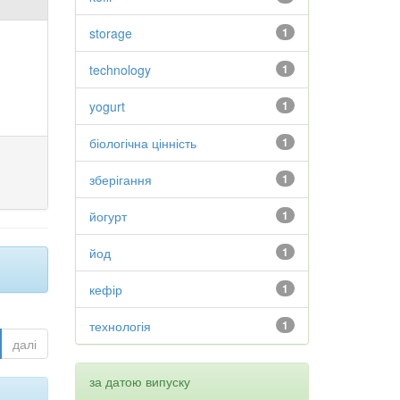
storage
1
technology
1
yogurt
1
біологічна цінність
1
зберігання
1
йогурт
1
йод
1
кефір
1
технологія
1
далі
за датою випуску