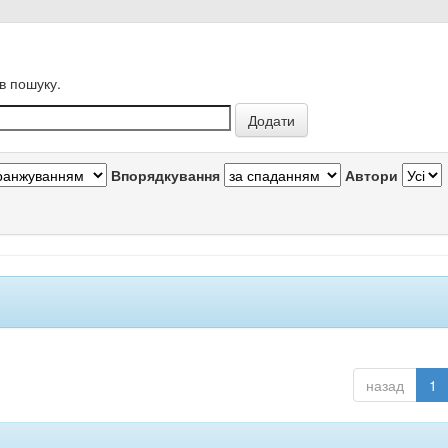
в пошуку.
Впорядкування
Автори
назад
1