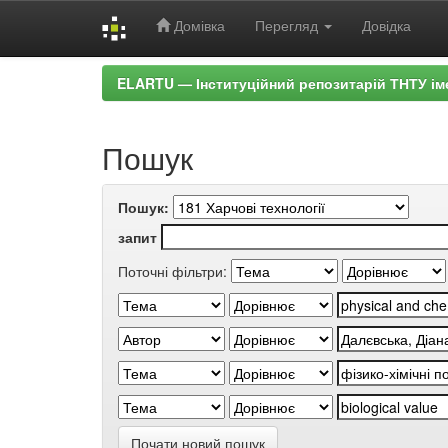
Домівка
Перегляд
Довідка
Skip
ELARTU — Інституційний репозитарій ТНТУ ім
navigation
Пошук
Пошук:
запит
Поточні фільтри:
Почати новий пошук