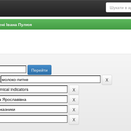
ені Івана Пулюя