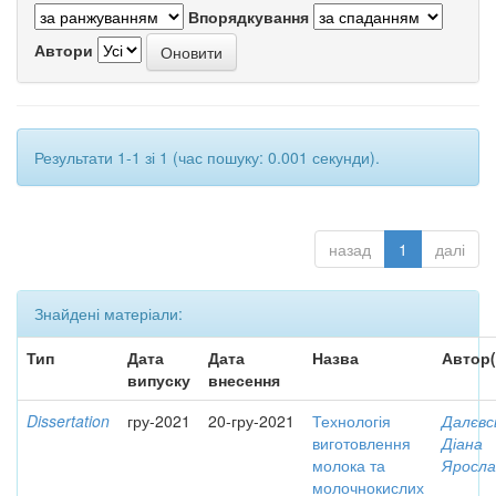
Впорядкування
Автори
Результати 1-1 зі 1 (час пошуку: 0.001 секунди).
назад
1
далі
Знайдені матеріали:
Тип
Дата
Дата
Назва
Автор(
випуску
внесення
Dissertation
гру-2021
20-гру-2021
Технологія
Далєвс
виготовлення
Діана
молока та
Яросла
молочнокислих