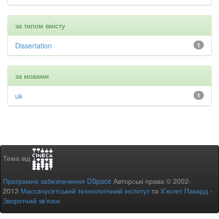
за типом вмісту
Dissertation
1
за мовами
uk
1
Тема від
Програмне забезпечення DSpace
Авторські права © 2002-
2013
Массачусетський технологічний інститут
та
Х’юлет Пакард
-
Зворотний зв’язок