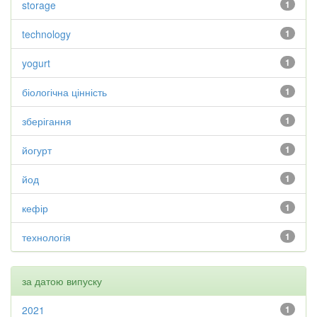
storage
1
technology
1
yogurt
1
біологічна цінність
1
зберігання
1
йогурт
1
йод
1
кефір
1
технологія
1
за датою випуску
2021
1