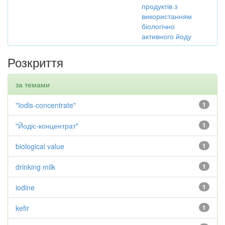
продуктів з
використанням
біологічно
активного йоду
Розкриття
за темами
"Iodis-concentrate"
1
"Йодіс-концентрат"
1
biological value
1
drinking milk
1
iodine
1
kefir
1