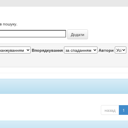
в пошуку.
Впорядкування
Автори
назад
1