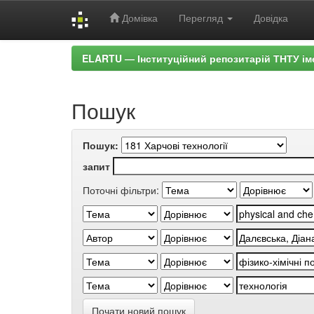
Домівка
Перегляд
Довідка
Skip
ELARTU — Інституційний репозитарій ТНТУ ім
navigation
Пошук
Пошук:
запит
Поточні фільтри:
Почати новий пошук