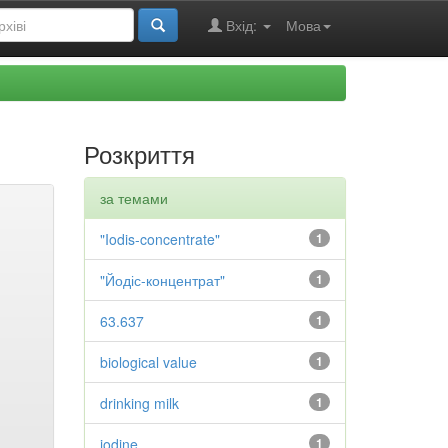
Вхід:
Мова
Розкриття
за темами
"Iodis-concentrate"
1
"Йодіс-концентрат"
1
63.637
1
biological value
1
drinking milk
1
iodine
1