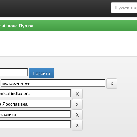
ені Івана Пулюя