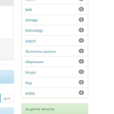
kefir
1
storage
1
technology
1
yogurt
1
біологічна цінність
1
зберігання
1
йогурт
1
йод
1
кефір
1
далі
за датою випуску