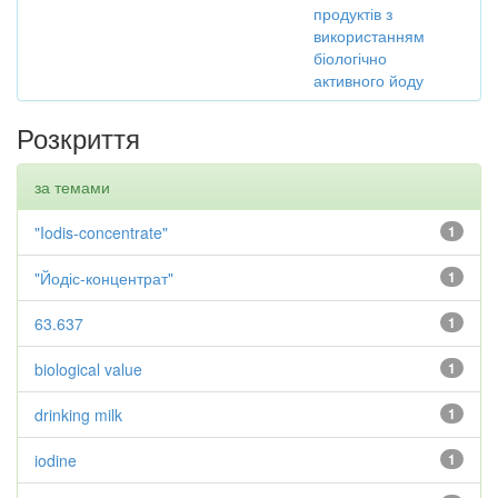
продуктів з
використанням
біологічно
активного йоду
Розкриття
за темами
"Iodis-concentrate"
1
"Йодіс-концентрат"
1
63.637
1
biological value
1
drinking milk
1
iodine
1