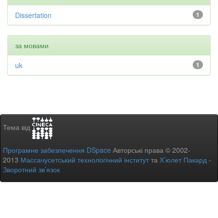
Dissertation
1
за мовами
uk
1
Тема від
Програмне забезпечення DSpace
Авторські права © 2002-
2013
Массачусетський технологічний інститут
та
Х’юлет Пакард
-
Зворотний зв’язок