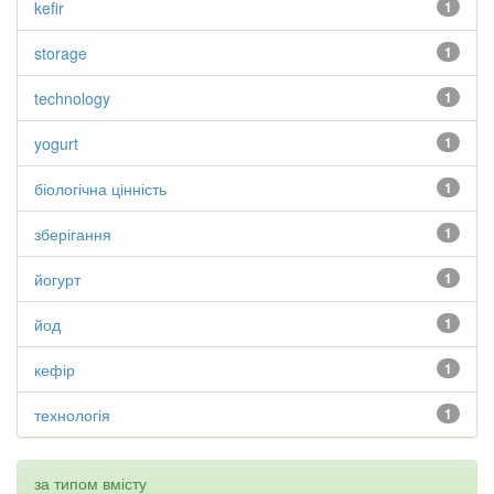
kefir
1
storage
1
technology
1
yogurt
1
біологічна цінність
1
зберігання
1
йогурт
1
йод
1
кефір
1
технологія
1
за типом вмісту