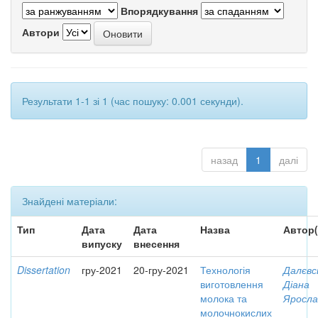
Впорядкування
Автори
Результати 1-1 зі 1 (час пошуку: 0.001 секунди).
назад
1
далі
Знайдені матеріали:
Тип
Дата
Дата
Назва
Автор(
випуску
внесення
Dissertation
гру-2021
20-гру-2021
Технологія
Далєвс
виготовлення
Діана
молока та
Яросла
молочнокислих