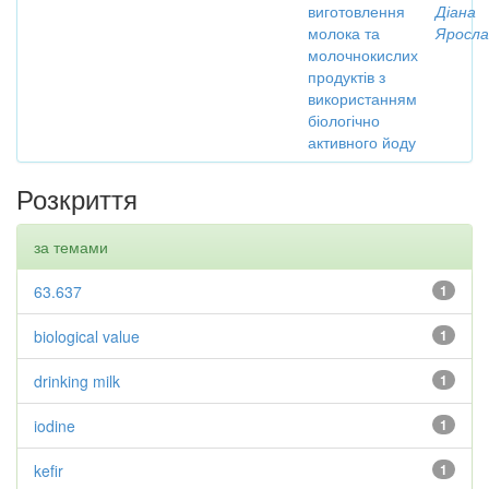
виготовлення
Діана
молока та
Яросла
молочнокислих
продуктів з
використанням
біологічно
активного йоду
Розкриття
за темами
63.637
1
biological value
1
drinking milk
1
iodine
1
kefir
1