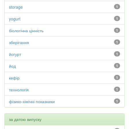
storage
1
yogurt
1
біологічна цінність
1
зберігання
1
йогурт
1
йод
1
кефір
1
технологія
1
фізико-хімічні показники
1
за датою випуску