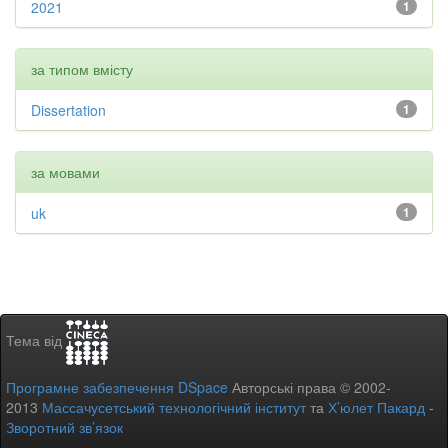
2021
1
за типом вмісту
Dissertation
1
за мовами
uk
1
Тема від
Програмне забезпечення DSpace
Авторські права © 2002-
2013
Массачусетський технологічний інститут
та
Х’юлет Пакард
-
Зворотний зв’язок