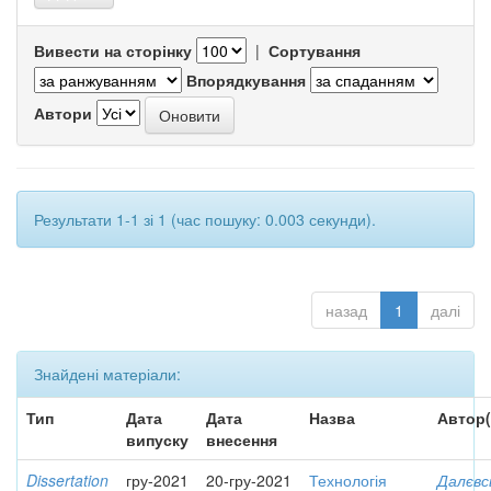
Вивести на сторінку
|
Сортування
Впорядкування
Автори
Результати 1-1 зі 1 (час пошуку: 0.003 секунди).
назад
1
далі
Знайдені матеріали:
Тип
Дата
Дата
Назва
Автор(
випуску
внесення
Dissertation
гру-2021
20-гру-2021
Технологія
Далєвс