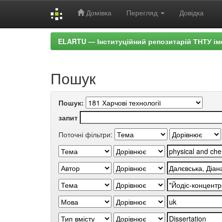
Домівка
Перегляд
Довідка
Skip
ELARTU — Інституційний репозитарій ТНТУ ім
navigation
Пошук
Пошук:
запит
Поточні фільтри: