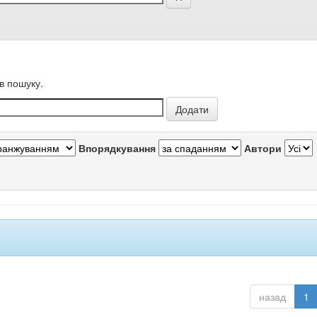
в пошуку.
Впорядкування
Автори
назад
1