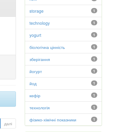
storage
1
technology
1
yogurt
1
біологічна цінність
1
зберігання
1
йогурт
1
йод
1
кефір
1
технологія
1
фізико-хімічні показники
1
далі