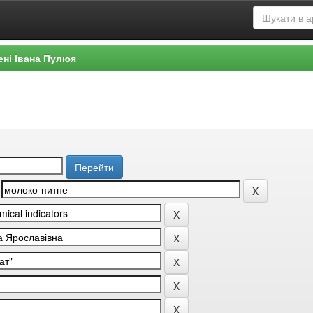
ені Івана Пулюя