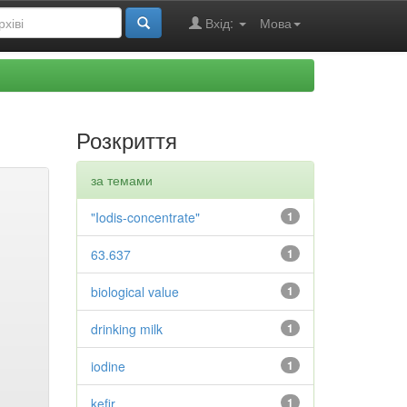
Вхід:
Мова
Розкриття
за темами
"Iodis-concentrate"
1
63.637
1
biological value
1
drinking milk
1
iodine
1
kefir
1