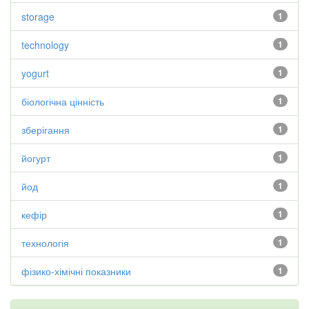
storage
1
technology
1
yogurt
1
біологічна цінність
1
зберігання
1
йогурт
1
йод
1
кефір
1
технологія
1
фізико-хімічні показники
1