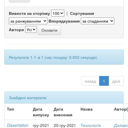
Вивести на сторінку
|
Сортування
Впорядкування
Автори
Результати 1-1 зі 1 (час пошуку: 0.002 секунди).
назад
1
далі
Знайдені матеріали:
Тип
Дата
Дата
Назва
Автор(
випуску
внесення
Dissertation
гру-2021
20-гру-2021
Технологія
Далєвс