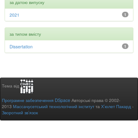
за датою випуску
2021
1
за типом вмісту
Dissertation
1
Тема від
Програмне забезпечення DSpace
Авторські права © 2002-
2013
Массачусетський технологічний інститут
та
Х’юлет Пакард
-
Зворотний зв’язок