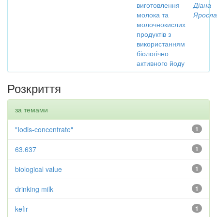
виготовлення
Діана
молока та
Яросла
молочнокислих
продуктів з
використанням
біологічно
активного йоду
Розкриття
за темами
"Iodis-concentrate"
1
63.637
1
biological value
1
drinking milk
1
kefir
1