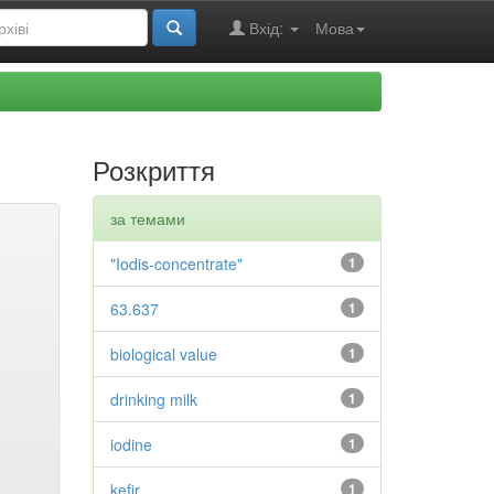
Вхід:
Мова
Розкриття
за темами
"Iodis-concentrate"
1
63.637
1
biological value
1
drinking milk
1
iodine
1
kefir
1