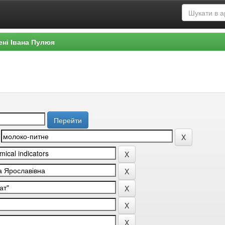
ені Івана Пулюя