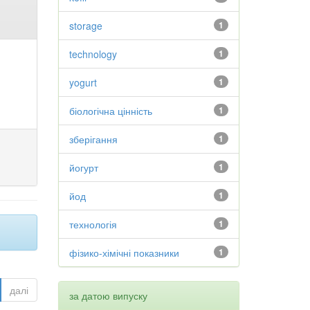
storage
1
technology
1
yogurt
1
біологічна цінність
1
зберігання
1
йогурт
1
йод
1
технологія
1
фізико-хімічні показники
1
далі
за датою випуску