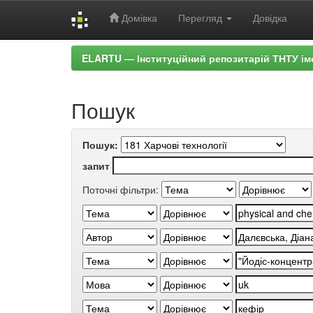
Домівка
Перегляд
Довідка
Skip
ELARTU — Інституційний репозитарій ТНТУ ім
navigation
Пошук
Пошук:
запит
Поточні фільтри: