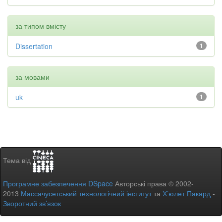
за типом вмісту
Dissertation
1
за мовами
uk
1
Тема від
Програмне забезпечення DSpace
Авторські права © 2002-
2013
Массачусетський технологічний інститут
та
Х’юлет Пакард
-
Зворотний зв’язок