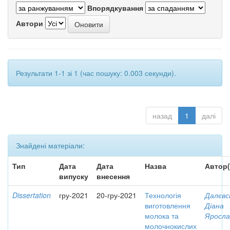
Впорядкування
Автори
Результати 1-1 зі 1 (час пошуку: 0.003 секунди).
назад
1
далі
Знайдені матеріали:
Тип
Дата
Дата
Назва
Автор(
випуску
внесення
Dissertation
гру-2021
20-гру-2021
Технологія
Далєвс
виготовлення
Діана
молока та
Яросла
молочнокислих