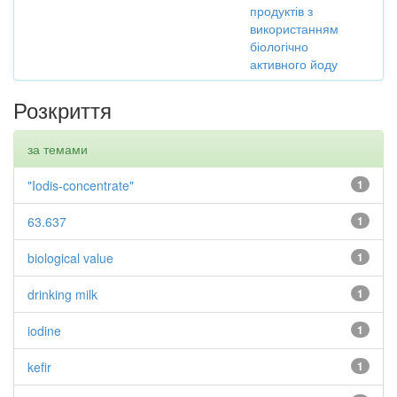
продуктів з
використанням
біологічно
активного йоду
Розкриття
за темами
"Iodis-concentrate"
1
63.637
1
biological value
1
drinking milk
1
iodine
1
kefir
1