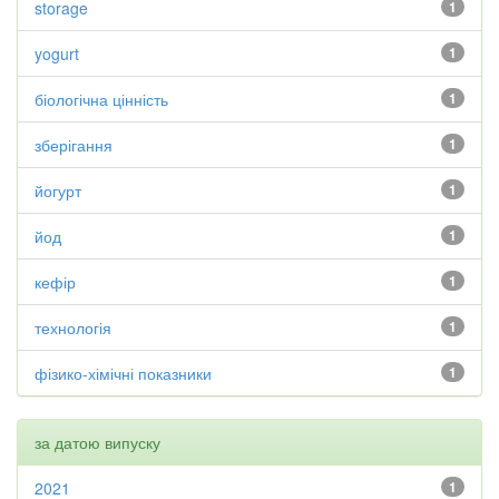
storage
1
yogurt
1
біологічна цінність
1
зберігання
1
йогурт
1
йод
1
кефір
1
технологія
1
фізико-хімічні показники
1
за датою випуску
2021
1