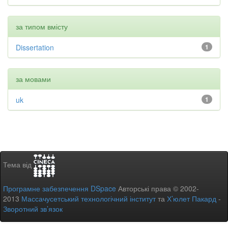
за типом вмісту
Dissertation
1
за мовами
uk
1
Тема від
Програмне забезпечення DSpace
Авторські права © 2002-
2013
Массачусетський технологічний інститут
та
Х’юлет Пакард
-
Зворотний зв’язок