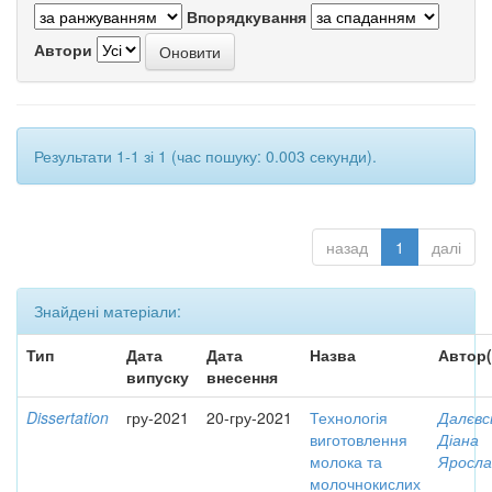
Впорядкування
Автори
Результати 1-1 зі 1 (час пошуку: 0.003 секунди).
назад
1
далі
Знайдені матеріали:
Тип
Дата
Дата
Назва
Автор(
випуску
внесення
Dissertation
гру-2021
20-гру-2021
Технологія
Далєвс
виготовлення
Діана
молока та
Яросла
молочнокислих