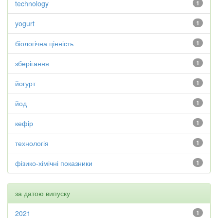
technology
1
yogurt
1
біологічна цінність
1
зберігання
1
йогурт
1
йод
1
кефір
1
технологія
1
фізико-хімічні показники
1
за датою випуску
2021
1