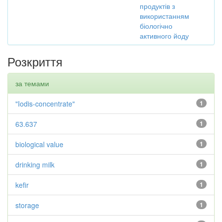
продуктів з
використанням
біологічно
активного йоду
Розкриття
за темами
"Iodis-concentrate"
1
63.637
1
biological value
1
drinking milk
1
kefir
1
storage
1