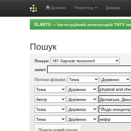
Домівка
Перегляд
Довідка
Skip
ELARTU — Інституційний репозитарій ТНТУ ім
navigation
Пошук
Пошук:
запит
Поточні фільтри:
Почати новий пошук