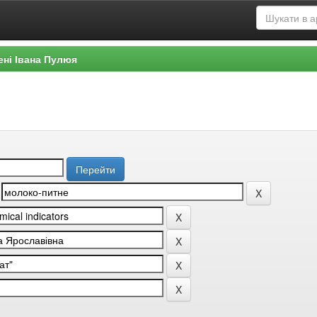
ені Івана Пулюя