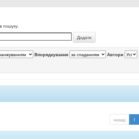
в пошуку.
Впорядкування
Автори
назад
1