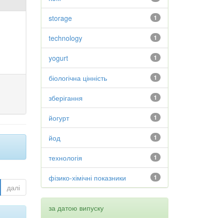
storage
1
technology
1
yogurt
1
біологічна цінність
1
зберігання
1
йогурт
1
йод
1
технологія
1
фізико-хімічні показники
1
далі
за датою випуску