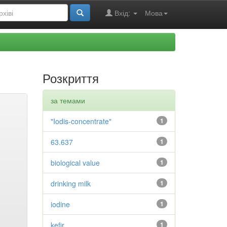
Вхід:
Мова
Розкриття
за темами
"Iodis-concentrate"
1
63.637
1
biological value
1
drinking milk
1
iodine
1
kefir
1