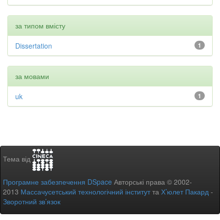
за типом вмісту
Dissertation
1
за мовами
uk
1
Тема від
Програмне забезпечення DSpace
Авторські права © 2002-
2013
Массачусетський технологічний інститут
та
Х’юлет Пакард
-
Зворотний зв’язок