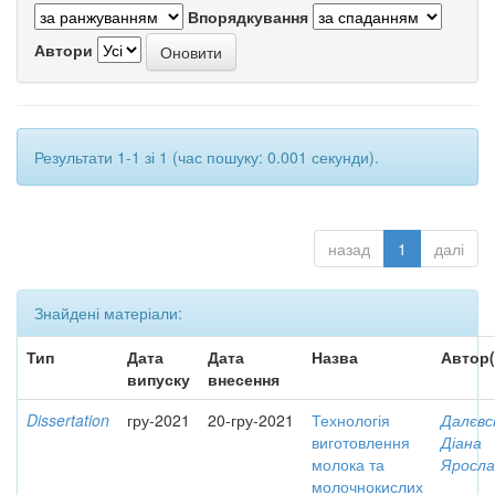
Впорядкування
Автори
Результати 1-1 зі 1 (час пошуку: 0.001 секунди).
назад
1
далі
Знайдені матеріали:
Тип
Дата
Дата
Назва
Автор(
випуску
внесення
Dissertation
гру-2021
20-гру-2021
Технологія
Далєвс
виготовлення
Діана
молока та
Яросла
молочнокислих