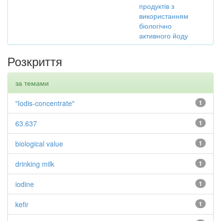
продуктів з
використанням
біологічно
активного йоду
Розкриття
за темами
"Iodis-concentrate"
1
63.637
1
biological value
1
drinking milk
1
iodine
1
kefir
1