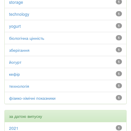
storage
1
technology
1
yogurt
1
біологічна цінність
1
зберігання
1
йогурт
1
кефір
1
технологія
1
фізико-хімічні показники
1
за датою випуску
2021
1