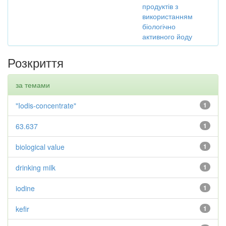
продуктів з
використанням
біологічно
активного йоду
Розкриття
за темами
"Iodis-concentrate"
1
63.637
1
biological value
1
drinking milk
1
iodine
1
kefir
1