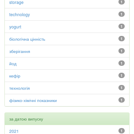
storage
1
technology
1
yogurt
1
біологічна цінність
1
зберігання
1
йод
1
кефір
1
технологія
1
фізико-хімічні показники
1
за датою випуску
2021
1