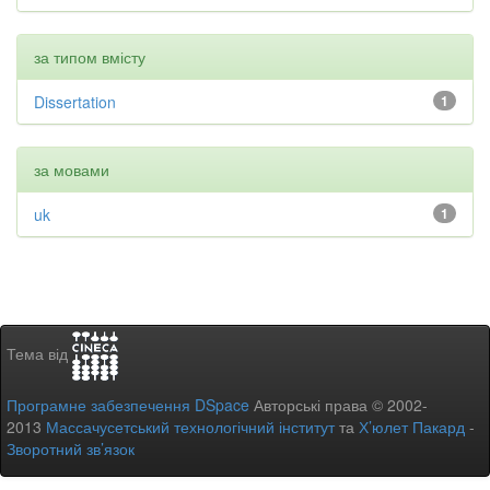
за типом вмісту
Dissertation
1
за мовами
uk
1
Тема від
Програмне забезпечення DSpace
Авторські права © 2002-
2013
Массачусетський технологічний інститут
та
Х’юлет Пакард
-
Зворотний зв’язок