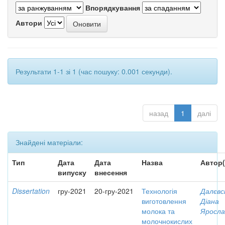
Впорядкування
Автори
Результати 1-1 зі 1 (час пошуку: 0.001 секунди).
назад
1
далі
Знайдені матеріали:
Тип
Дата
Дата
Назва
Автор(
випуску
внесення
Dissertation
гру-2021
20-гру-2021
Технологія
Далєвс
виготовлення
Діана
молока та
Яросла
молочнокислих