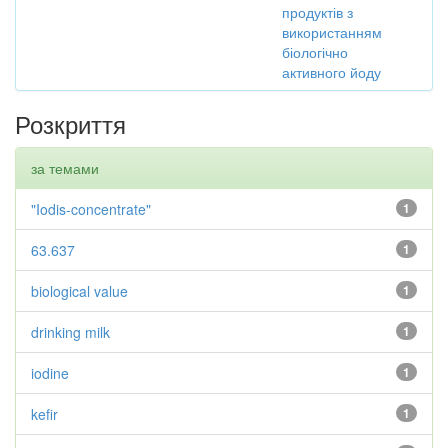
продуктів з
використанням
біологічно
активного йоду
Розкриття
за темами
"Iodis-concentrate"
1
63.637
1
biological value
1
drinking milk
1
iodine
1
kefir
1