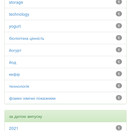
storage
1
technology
1
yogurt
1
біологічна цінність
1
йогурт
1
йод
1
кефір
1
технологія
1
фізико-хімічні показники
1
за датою випуску
2021
1