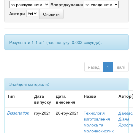
Впорядкування
Автори
Результати 1-1 зі 1 (час пошуку: 0.002 секунди).
назад
1
далі
Знайдені матеріали:
Тип
Дата
Дата
Назва
Автор(
випуску
внесення
Dissertation
гру-2021
20-гру-2021
Технологія
Далєвс
виготовлення
Діана
молока та
Яросла
молочнокислих