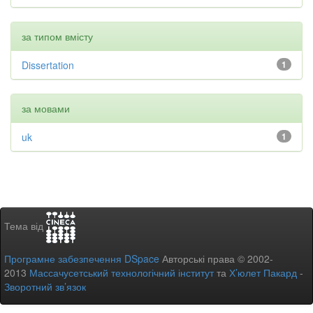
за типом вмісту
Dissertation
1
за мовами
uk
1
Тема від
Програмне забезпечення DSpace
Авторські права © 2002-
2013
Массачусетський технологічний інститут
та
Х’юлет Пакард
-
Зворотний зв’язок