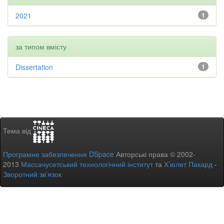
2021
1
за типом вмісту
Dissertation
1
Тема від
Програмне забезпечення DSpace
Авторські права © 2002-
2013
Массачусетський технологічний інститут
та
Х’юлет Пакард
-
Зворотний зв’язок