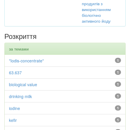
продуктів з
використанням
біологічно
активного йоду
Розкриття
за темами
"Iodis-concentrate"
1
63.637
1
biological value
1
drinking milk
1
iodine
1
kefir
1