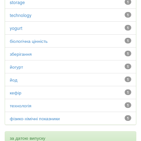
storage
1
technology
1
yogurt
1
біологічна цінність
1
зберігання
1
йогурт
1
йод
1
кефір
1
технологія
1
фізико-хімічні показники
1
за датою випуску