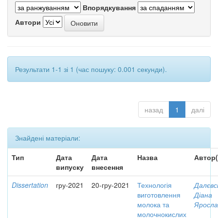
Впорядкування
Автори
Результати 1-1 зі 1 (час пошуку: 0.001 секунди).
назад
1
далі
Знайдені матеріали:
Тип
Дата
Дата
Назва
Автор(
випуску
внесення
Dissertation
гру-2021
20-гру-2021
Технологія
Далєвс
виготовлення
Діана
молока та
Яросла
молочнокислих