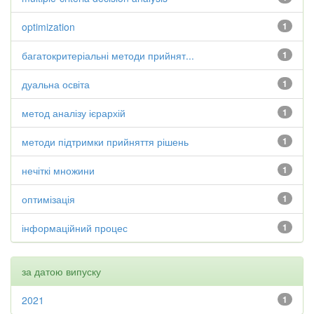
optimization
1
багатокритеріальні методи прийнят...
1
дуальна освіта
1
метод аналізу ієрархій
1
методи підтримки прийняття рішень
1
нечіткі множини
1
оптимізація
1
інформаційний процес
1
за датою випуску
2021
1