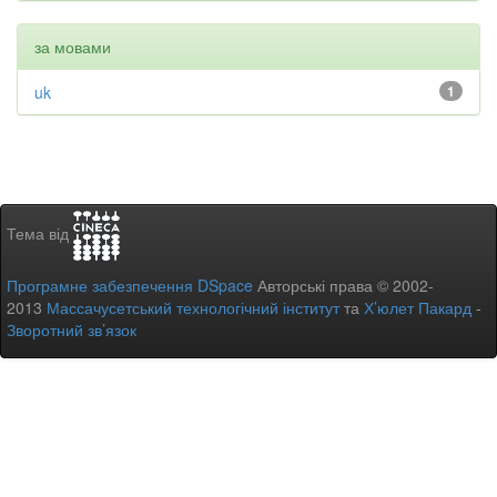
за мовами
uk
1
Тема від
Програмне забезпечення DSpace
Авторські права © 2002-
2013
Массачусетський технологічний інститут
та
Х’юлет Пакард
-
Зворотний зв’язок