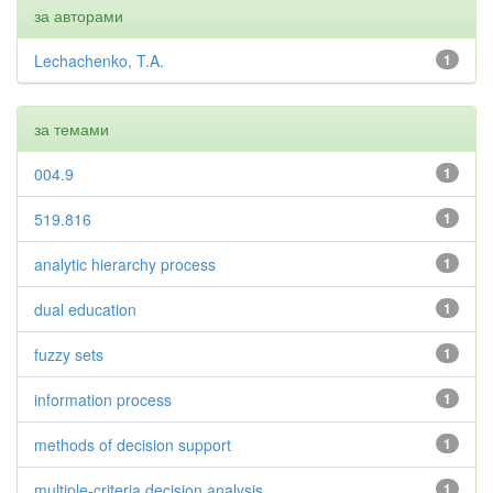
за авторами
Lechachenko, T.A.
1
за темами
004.9
1
519.816
1
analytic hierarchy process
1
dual education
1
fuzzy sets
1
information process
1
methods of decision support
1
multiple-criteria decision analysis
1