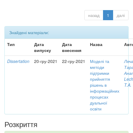
назад
1
далі
Знайдені матеріали:
Тип
Дата
Дата
Назва
Авт
випуску
внесення
Dissertation
20-гру-2021
22-гру-2021
Моделі та
Леча
методи
Тар
підтримки
Ана
прийняття
Lech
рішень в
T.A.
інформаційних
процесах
дуальної
освіти
Розкриття