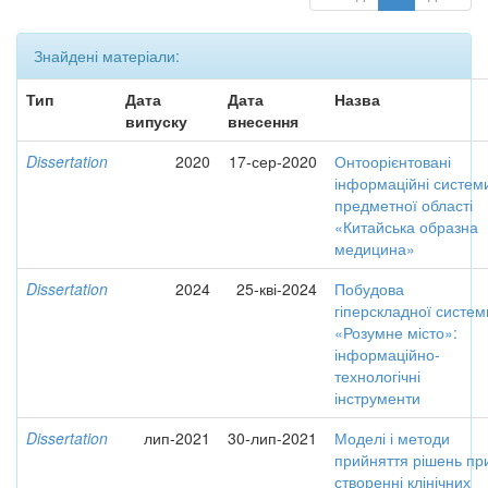
Знайдені матеріали:
Тип
Дата
Дата
Назва
випуску
внесення
Dissertation
2020
17-сер-2020
Онтоорієнтовані
інформаційні систем
предметної області
«Китайська образна
медицина»
Dissertation
2024
25-кві-2024
Побудова
гіперскладної систем
«Розумне місто»:
інформаційно-
технологічні
інструменти
Dissertation
лип-2021
30-лип-2021
Моделі і методи
прийняття рішень пр
створенні клінічних