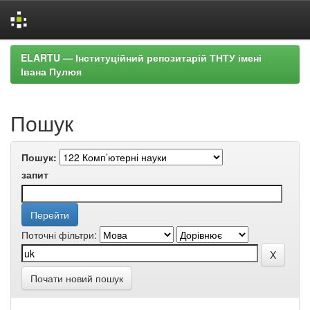
Skip
ELARTU — Інституційний репозитарій ТНТУ імені
navigation
Івана Пулюя
Пошук
Пошук:
запит
Поточні фільтри:
Почати новий пошук