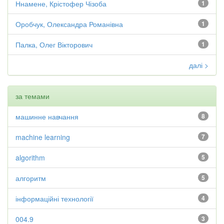
Ннамене, Крістофер Чізоба
1
Оробчук, Олександра Романівна
1
Палка, Олег Вікторович
1
далі >
за темами
машинне навчання
8
machine learning
7
algorithm
5
алгоритм
5
інформаційні технології
4
004.9
3