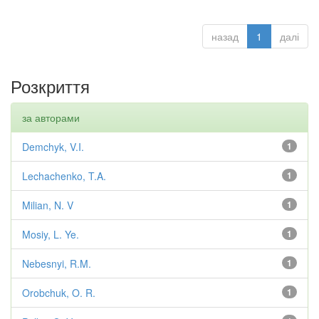
назад
1
далі
Розкриття
за авторами
Demchyk, V.I.
1
Lechachenko, T.A.
1
Milian, N. V
1
Mosiy, L. Ye.
1
Nebesnyi, R.M.
1
Orobchuk, O. R.
1