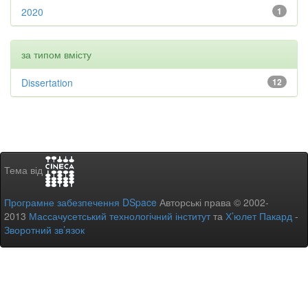
2020
1
за типом вмісту
Dissertation
12
Тема від
Програмне забезпечення DSpace
Авторські права © 2002-
2013
Массачусетський технологічний інститут
та
Х’юлет Пакард
-
Зворотний зв’язок