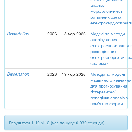
аналізу
морфологічних і
ритмічних ознак
електрокардіосигналі
Dissertation
2026
18-чер-2026
Моделі та методи
аналізу даних
електроспоживання 
розподілених
електроенергетичних
системах
Dissertation
2026
19-чер-2026
Методи та моделі
машинного навчання
для прогнозування
гістерезисної
поведінки сплавів з
пам’яттю форми
Результати 1-12 зі 12 (час пошуку: 0.032 секунди).