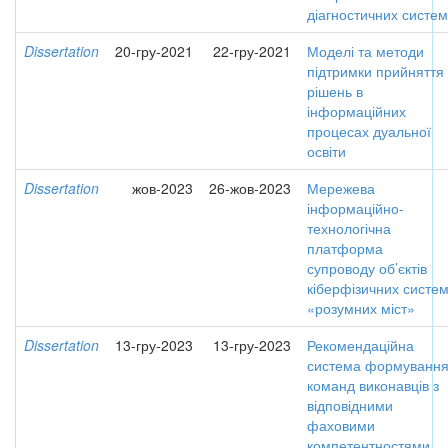
діагностичних систем
Dissertation
20-гру-2021
22-гру-2021
Моделі та методи
підтримки прийняття
рішень в
інформаційних
процесах дуальної
освіти
Dissertation
жов-2023
26-жов-2023
Мережева
інформаційно-
технологічна
платформа
супроводу об’єктів
кіберфізичних систе
«розумних міст»
Dissertation
13-гру-2023
13-гру-2023
Рекомендаційна
система формуванн
команд виконавців з
відповідними
фаховими
компетентностями