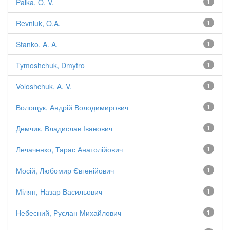
Palka, O. V.
1
Revniuk, O.A.
1
Stanko, A. A.
1
Tymoshchuk, Dmytro
1
Voloshchuk, A. V.
1
Волощук, Андрій Володимирович
1
Демчик, Владислав Іванович
1
Лечаченко, Тарас Анатолійович
1
Мосій, Любомир Євгенійович
1
Мілян, Назар Васильович
1
Небесний, Руслан Михайлович
1