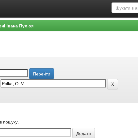
ені Івана Пулюя
в пошуку.