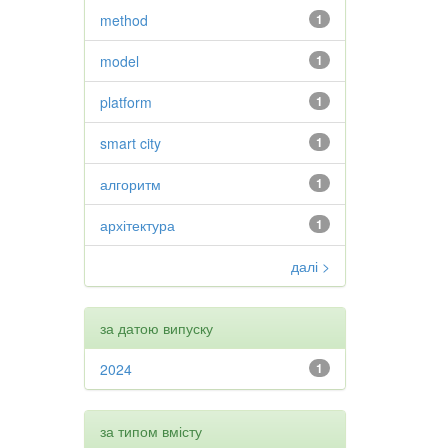
method
1
model
1
platform
1
smart city
1
алгоритм
1
архітектура
1
далі >
за датою випуску
2024
1
за типом вмісту