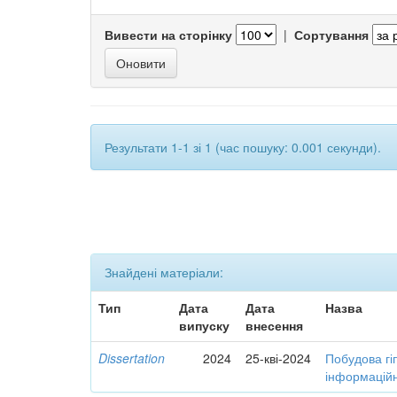
Вивести на сторінку
|
Сортування
Результати 1-1 зі 1 (час пошуку: 0.001 секунди).
Знайдені матеріали:
Тип
Дата
Дата
Назва
випуску
внесення
Dissertation
2024
25-кві-2024
Побудова гі
інформаційн