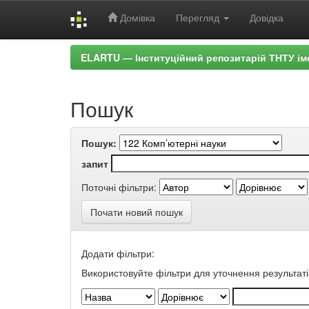
Домівка
Перегляд
Довідка
Skip
ELARTU — Інституційний репозитарій ТНТУ ім
navigation
Пошук
Пошук:
запит
Поточні фільтри:
Почати новий пошук
Додати фільтри:
Використовуйте фільтри для уточнення результаті