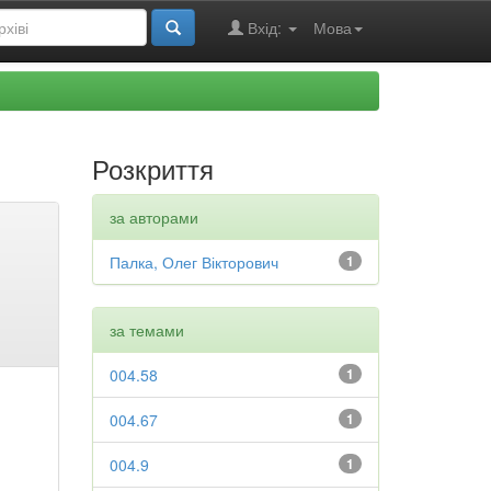
Вхід:
Мова
Розкриття
за авторами
Палка, Олег Вікторович
1
за темами
004.58
1
004.67
1
004.9
1