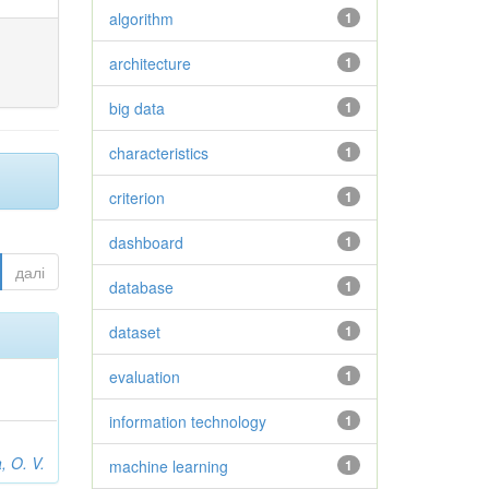
algorithm
1
architecture
1
big data
1
characteristics
1
criterion
1
dashboard
1
далі
database
1
dataset
1
evaluation
1
information technology
1
, O. V.
machine learning
1