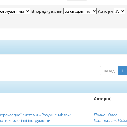
Впорядкування
Автори
назад
1
Автор(и)
перскладної системи «Розумне місто»:
Палка, Олег
о-технологічні інструменти
Вікторович
;
Palka