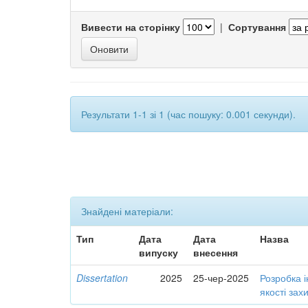
Вивести на сторінку
|
Сортування
Результати 1-1 зі 1 (час пошуку: 0.001 секунди).
Знайдені матеріали:
Тип
Дата
Дата
Назва
випуску
внесення
Dissertation
2025
25-чер-2025
Розробка 
якості зах