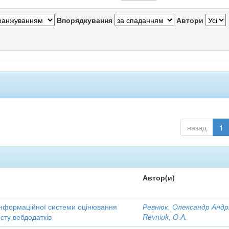
Впорядкування
Автори
назад
1
Автор(и)
інформаційної системи оцінювання
Ревнюк, Олександр Андр
исту вебдодатків
Revniuk, O.A.