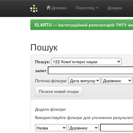
Домівка
Перегляд
Довідка
Skip
ELARTU — Інституційний репозитарій ТНТУ ім
navigation
Пошук
Пошук:
запит
Поточні фільтри:
Почати новий пошук
Додати фільтри:
Використовуйте фільтри для уточнення результаті