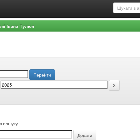
ені Івана Пулюя
в пошуку.