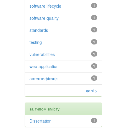
software lifecycle
1
software quality
1
standards
1
testing
1
vulnerabilities
1
web-application
1
автентифікація
1
далі >
за типом вмісту
Dissertation
1