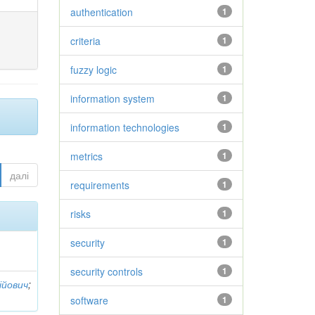
authentication
1
criteria
1
fuzzy logic
1
information system
1
information technologies
1
metrics
1
далі
requirements
1
risks
1
security
1
security controls
1
ійович
;
software
1