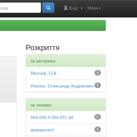
Вхід:
Мова
Розкриття
за авторами
Revniuk, O.A.
1
Ревнюк, Олександр Андрійович
1
за темами
004.056.5:004.031.42
1
assessment
1