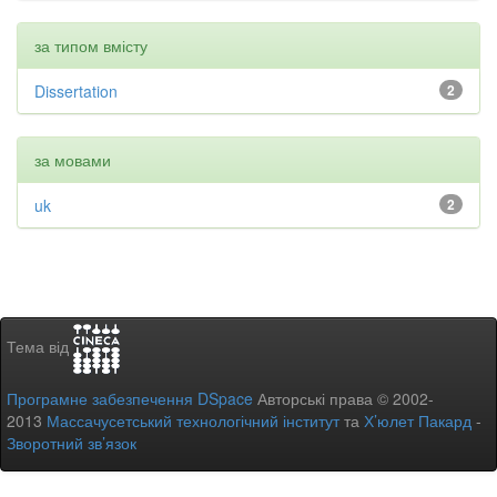
за типом вмісту
Dissertation
2
за мовами
uk
2
Тема від
Програмне забезпечення DSpace
Авторські права © 2002-
2013
Массачусетський технологічний інститут
та
Х’юлет Пакард
-
Зворотний зв’язок