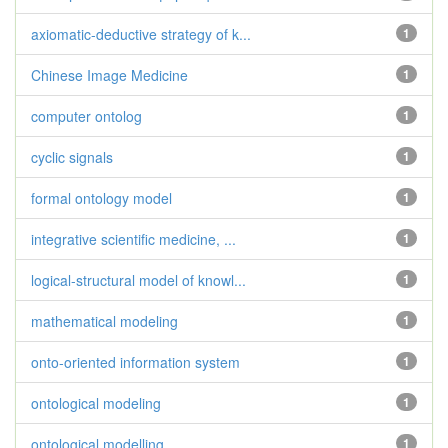
axiomatic-deductive strategy of k...
1
Chinese Image Medicine
1
computer ontolog
1
cyclic signals
1
formal ontology model
1
integrative scientific medicine, ...
1
logical-structural model of knowl...
1
mathematical modeling
1
onto-oriented information system
1
ontological modeling
1
ontological modelling
1