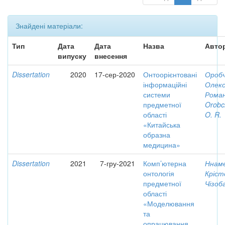
Знайдені матеріали:
Тип
Дата
Дата
Назва
Автор
випуску
внесення
Dissertation
2020
17-сер-2020
Онтоорієнтовані
Оробч
інформаційні
Олек
системи
Роман
предметної
Orobc
області
O. R.
«Китайська
образна
медицина»
Dissertation
2021
7-гру-2021
Комп’ютерна
Ннаме
онтологія
Кріс
предметної
Чізоб
області
«Моделювання
та
опрацювання