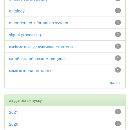
ontology
1
ontooriented information system
1
signal processing
1
аксіоматико-дедуктивна стратегія ...
1
китайська образна медицина
1
комп’ютерна онтологія
1
далі >
за датою випуску
2021
1
2020
1