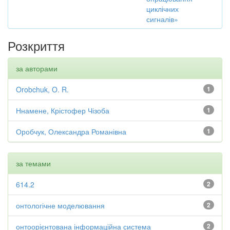
циклічних
сигналів»
Розкриття
за авторами
Orobchuk, O. R.
1
Ннамене, Крістофер Чізоба
1
Оробчук, Олександра Романівна
1
за темами
614.2
2
онтологічне моделювання
2
онтоорієнтована інформаційна система
2