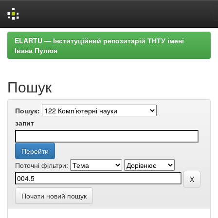
Skip
ELARTU — Інституційний репозитарій ТНТУ імені
navigation
Івана Пулюя
Пошук
Пошук:
запит
Поточні фільтри:
Почати новий пошук