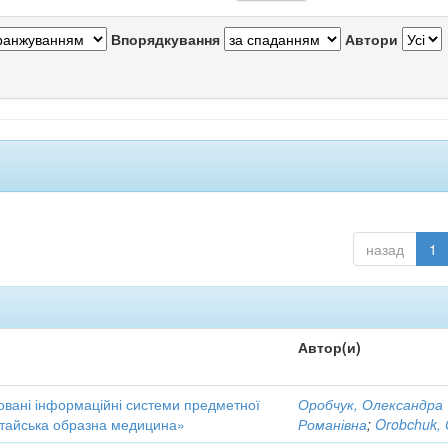
Впорядкування
Автори
назад
1
Автор(и)
овані інформаційні системи предметної
Оробчук, Олександра
итайська образна медицина»
Романівна
;
Orobchuk, 