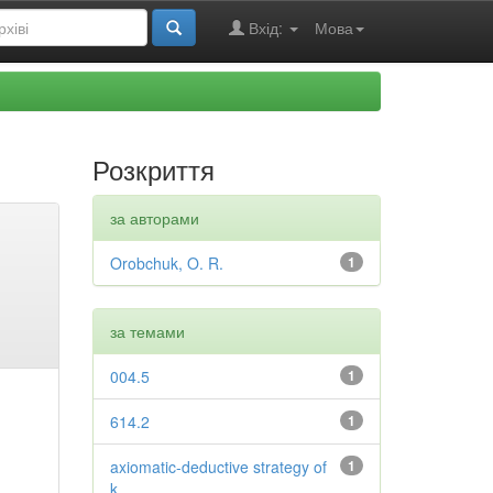
Вхід:
Мова
Розкриття
за авторами
Orobchuk, O. R.
1
за темами
004.5
1
614.2
1
axiomatic-deductive strategy of
1
k...