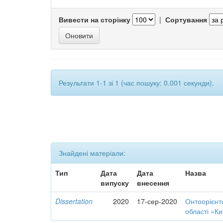
Вивести на сторінку
|
Сортування
Результати 1-1 зі 1 (час пошуку: 0.001 секунди).
Знайдені матеріали:
Тип
Дата
Дата
Назва
випуску
внесення
Dissertation
2020
17-сер-2020
Онтоорієнт
області «К