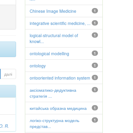
Chinese Image Medicine
1
integrative scientific medicine, ...
1
logical-structural model of
1
knowl...
ontological modelling
1
ontology
1
далі
ontooriented information system
1
аксіоматико-дедуктивна
1
стратегія ...
китайська образна медицина
1
логіко-структурна модель
1
O. R.
представ...