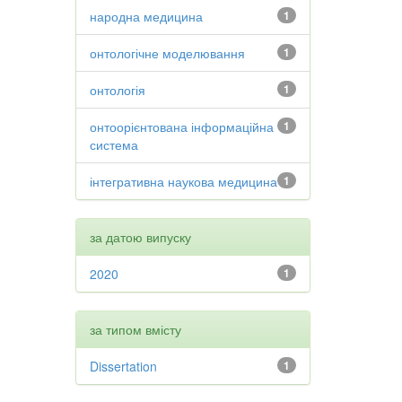
народна медицина
1
онтологічне моделювання
1
онтологія
1
онтоорієнтована інформаційна
1
система
інтегративна наукова медицина
1
за датою випуску
2020
1
за типом вмісту
Dissertation
1