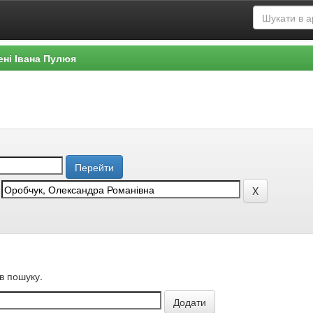
ені Івана Пулюя
в пошуку.