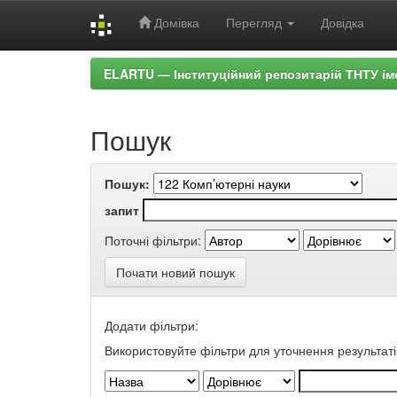
Домівка
Перегляд
Довідка
Skip
ELARTU — Інституційний репозитарій ТНТУ ім
navigation
Пошук
Пошук:
запит
Поточні фільтри:
Почати новий пошук
Додати фільтри:
Використовуйте фільтри для уточнення результаті