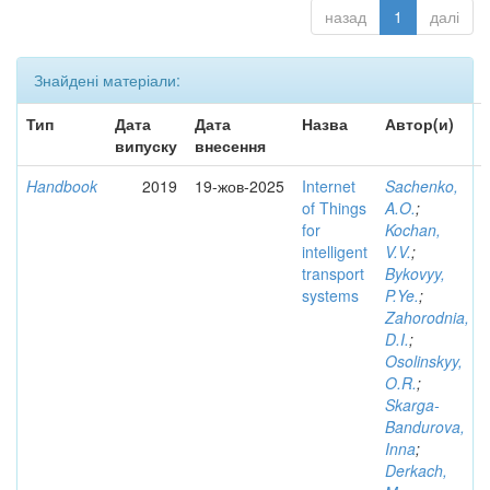
назад
1
далі
Знайдені матеріали:
Тип
Дата
Дата
Назва
Автор(и)
випуску
внесення
Handbook
2019
19-жов-2025
Internet
Sachenko,
of Things
A.O.
;
for
Kochan,
intelligent
V.V.
;
transport
Bykovyy,
systems
P.Ye.
;
Zahorodnia,
D.I.
;
Osolinskyy,
O.R.
;
Skarga-
Bandurova,
Inna
;
Derkach,