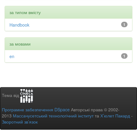
за типом вмісту
Handbook
1
за мовами
en
1
Тема від
Програмне забезпечення DSpace
Авторські права © 2002-
2013
Массачусетський технологічний інститут
та
Х’юлет Пакард
-
Зворотний зв’язок