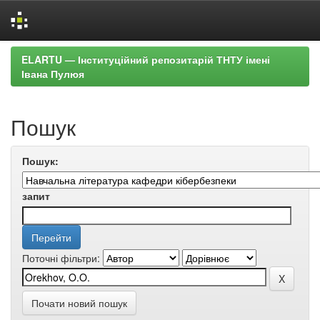
Skip
ELARTU — Інституційний репозитарій ТНТУ імені
navigation
Івана Пулюя
Пошук
Пошук:
запит
Поточні фільтри:
Почати новий пошук