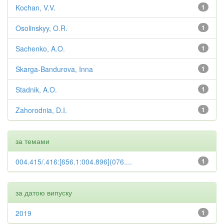
Kochan, V.V.
1
Osolinskyy, O.R.
1
Sachenko, A.O.
1
Skarga-Bandurova, Inna
1
Stadnik, A.O.
1
Zahorodnia, D.I.
1
за темами
004.415/.416:[656.1:004.896](076....
1
за датою випуску
2019
1