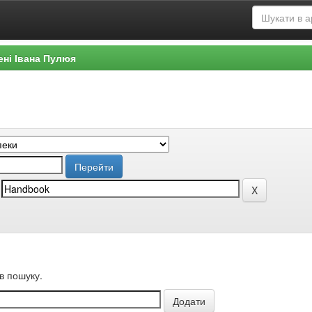
ені Івана Пулюя
в пошуку.