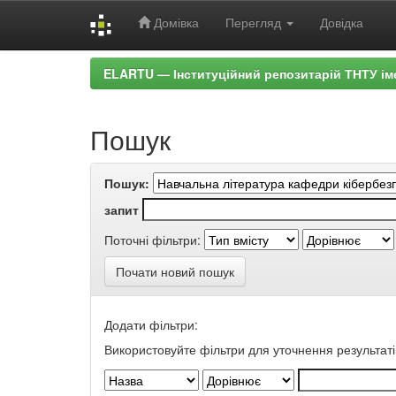
Домівка
Перегляд
Довідка
Skip
ELARTU — Інституційний репозитарій ТНТУ ім
navigation
Пошук
Пошук:
запит
Поточні фільтри:
Почати новий пошук
Додати фільтри:
Використовуйте фільтри для уточнення результаті