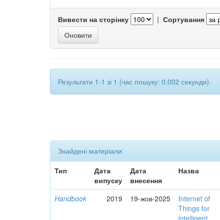
Вивести на сторінку
|
Сортування
Результати 1-1 зі 1 (час пошуку: 0.002 секунди).
Знайдені матеріали:
Тип
Дата
Дата
Назва
випуску
внесення
Handbook
2019
19-жов-2025
Internet of
Things for
intelligent