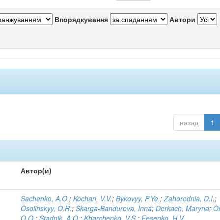
Впорядкування
Автори
назад
1
Автор(и)
Sachenko, A.O.
;
Kochan, V.V.
;
Bykovyy, P.Ye.
;
Zahorodnia, D.I.
;
Osolinskyy, O.R.
;
Skarga-Bandurova, Inna
;
Derkach, Maryna
;
O
O.O.
;
Stadnik, A.O.
;
Kharchenko, V.S.
;
Fesenko, H.V.