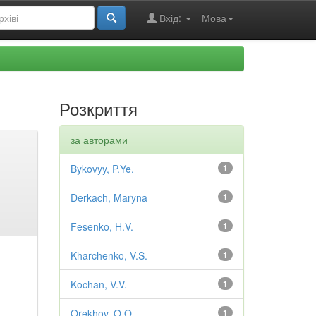
Вхід:
Мова
Розкриття
за авторами
Bykovyy, P.Ye.
1
Derkach, Maryna
1
Fesenko, H.V.
1
Kharchenko, V.S.
1
Kochan, V.V.
1
Orekhov, O.O.
1