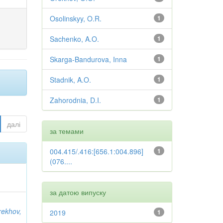
Osolinskyy, O.R.
1
Sachenko, A.O.
1
Skarga-Bandurova, Inna
1
Stadnik, A.O.
1
Zahorodnia, D.I.
1
далі
за темами
004.415/.416:[656.1:004.896]
1
(076....
за датою випуску
rekhov,
2019
1