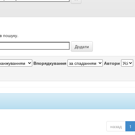
в пошуку.
Впорядкування
Автори
назад
1