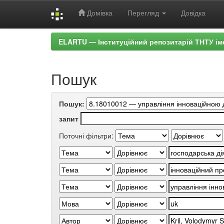
Домівка
Перегляд
Довідка
Skip
ELARTU — Інституційний репозитарій ТНТУ ім
navigation
Пошук
Пошук:
запит
Поточні фільтри: