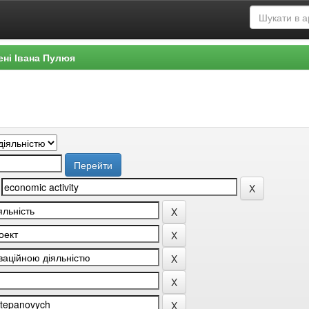
ені Івана Пулюя