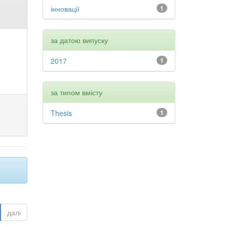
інновації
1
за датою випуску
2017
1
за типом вмісту
Thesis
1
далі