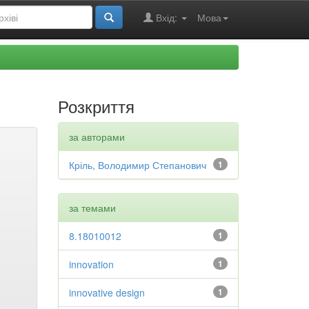
Вхід:
Мова
Розкриття
за авторами
Кріль, Володимир Степанович
1
за темами
8.18010012
1
innovation
1
innovative design
1