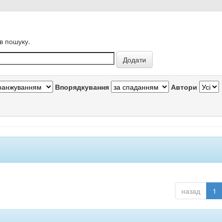
в пошуку.
Впорядкування
Автори
назад
1