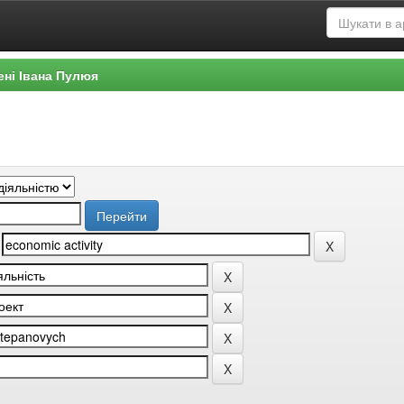
ені Івана Пулюя