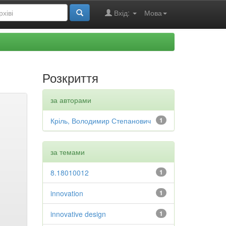
Вхід:
Мова
Розкриття
за авторами
Кріль, Володимир Степанович
1
за темами
8.18010012
1
innovation
1
innovative design
1