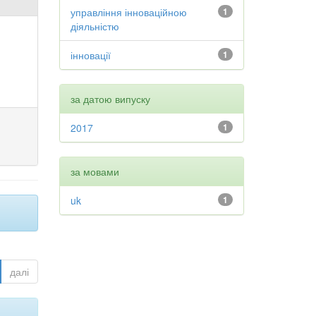
управління інноваційною
1
діяльністю
інновації
1
за датою випуску
2017
1
за мовами
uk
1
далі