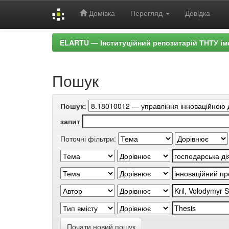
Домівка
Перегляд
Довідка
Skip
ELARTU — Інституційний репозитарій ТНТУ ім
navigation
Пошук
Пошук:
запит
Поточні фільтри:
Почати новий пошук